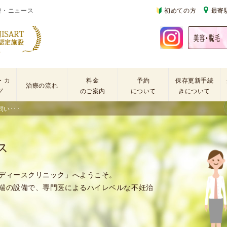
連・ニュース
初めての方
最寄
・カ
料金
予約
保存更新手続
治療の流れ
グ
のご案内
について
きについて
い･･･
基
不
初
本
妊
診
検
治
の
ス
査
療
方
手
に
再
術
係
診
ディースクリニック」へようこそ。
・
わ
の
端の設備で、専門医によるハイレベルな不妊治
薬
る
方
剤
費
を
用