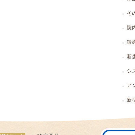
I
そ
U
I
院
）
生
診
殖
補
新
助
医
シ
療
（
ア
A
R
新
T
）
卵
子
の