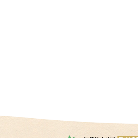
情
報
施
設
基
準
プ
ラ
イ
バ
シ
ー
ポ
リ
シ
ー