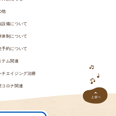
究
の他
へ
の
内設備について
ご
協
療体制について
力
の
患予約について
お
願
ステム関連
い
研
ンチエイジング治療
究
一
型コロナ関連
覧
研
究
結
果