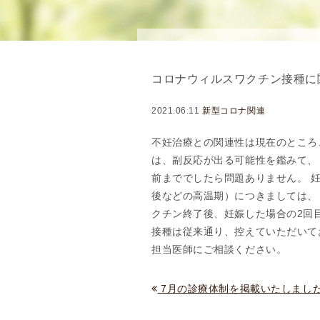
念
・
方
針
コロナウィルスワクチン接種に
)
医
2021.06.11
新型コロナ関連
師
・
不妊治療との関連性は現在のところ
ス
は、副反応が出る可能性を鑑みて、
タ
前まででしたら問題ありません。 
ッ
後などの高温期）につきましては、
フ
クチン終了後、妊娠した場合の2回
部
接種は従来通り、控えていただいて
門
担当医師にご相談ください。
紹
介
7月の診療体制を掲載いたしまし
求
人