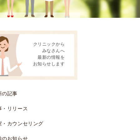
患
者
様
へ
後
クリニックから
方
みなさんへ
視
最新の情報を
的
お知らせします
研
究
お
よ
新の記事
び
前
事・リリース
方
室・カウンセリング
視
的
診のお知らせ
研