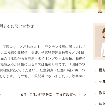
使
生
用
殖
し
補
て
助
関するお問い合わせ
の
医
治
療
療
（
タ
A
、問題はないと思われます。 ワクチン接種に関しまして
イ
R
 人工授精や胚移植、採卵、子宮卵管造影検査などの3日
ミ
T
妊娠の可能性がある時期（タイミングや人工授精、胚移植
ン
）
 妊娠反応が陽性に出るまでは接種可能です。 1回目のワ
グ
料
目接種は控えてください。 妊娠初期（妊娠13週未満）の
最
法
金
おります。 その他、ご質問等ございましたら、診察時に
人
記
工
授
教
た
6月・7月の妊活教室・不妊症教室のご...
精
休
（