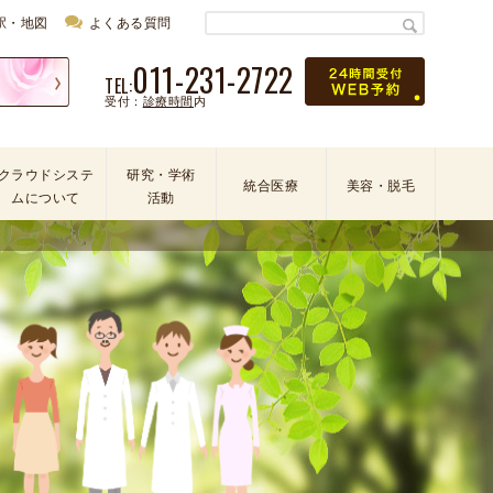
駅・地図
よくある質問
011-231-2722
TEL:
受付：
診療時間
内
クラウドシステ
研究・学術
統合医療
美容・脱毛
ムについて
活動
学
会
・
論
文
・
学
術
活
動