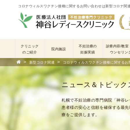
コロナウィルスワクチン接種に関するお問い合わせは新型コロナ関
クリニック
不妊治療の
診療内容/教室
院内施設
のご紹介
妊娠実績
ウンセリン
>
>
新型コロナ関連
コロナウィルスワクチン接種に関するお問
院
長
あ
ニュース＆トピック
い
さ
つ
札幌で不妊治療の専門病院「神谷レ
(
患者様の安心と信頼を確保する最先
基
療をご提供します。
本
理