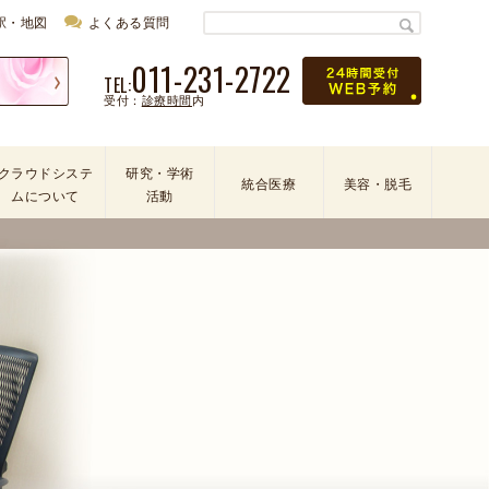
駅・地図
よくある質問
011-231-2722
TEL:
受付：
診療時間
内
クラウドシステ
研究・学術
統合医療
美容・脱毛
ムについて
活動
学
会
・
論
文
・
学
術
活
動