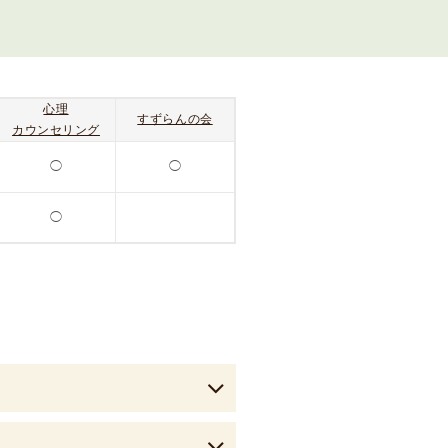
の
報
告
心理
すずらんの会
カウンセリング
◯
◯
◯