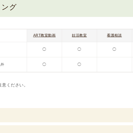
リング
凍
結
不
妊
ART教室動画
妊活教室
看護相談
治
療
◯
◯
◯
の
用
以外
◯
◯
語
合
併
注意ください。
症
。