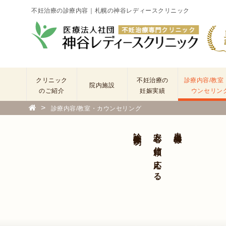
不妊治療の診療内容｜札幌の神谷レディースクリニック
クリニック
不妊治療の
診療内容/教室
院内施設
のご紹介
妊娠実績
ウンセリン
>
診療内容/教室・カウンセリング
院
長
診療体制
安心と信頼に応える
患者様の
あ
い
さ
つ
(
基
本
理