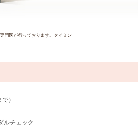
患
者
様
へ
を専門医が行っております。タイミン
後
方
視
的
研
究
お
よ
び
まで）
前
方
視
ダルチェック
的
研