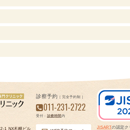
診察予約
［ 完全予約制 ］
011-231-2722
受付：
診療時間
内
JISART
の認定ク
-1 NX札幌ビル