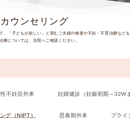
使
生
用
殖
・カウンセリング
し
補
て
助
て、「子どもが欲しい」と望むご夫婦の検査や不妊・不育治療など
の
医
治療については、当院へご相談ください。
治
療
療
（
タ
A
イ
R
ミ
T
ン
）
グ
料
法
金
男性不妊症外来
妊婦健診（妊娠初期～32W
人
工
授
グ（NIPT）
思春期外来
ブライ
精
（