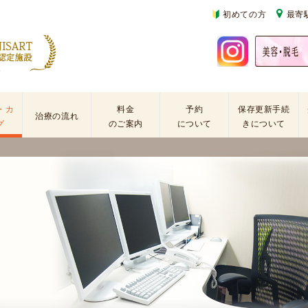
初めての方
最寄
・カ
料金
予約
保存更新手続
治療の流れ
グ
のご案内
について
きについて
基
不
初
本
妊
診
検
治
の
査
療
方
手
に
再
術
係
診
・
わ
の
薬
る
方
剤
費
を
用