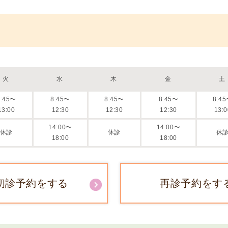
I
U
I
）
生
殖
火
水
木
金
土
補
8:45〜
8:45〜
8:45〜
8:45〜
8:4
助
13:00
12:30
12:30
12:30
13:0
医
療
14:00〜
14:00〜
休診
休診
休
（
18:00
18:00
A
R
T
初診予約をする
再診予約をす
）
卵
子
の