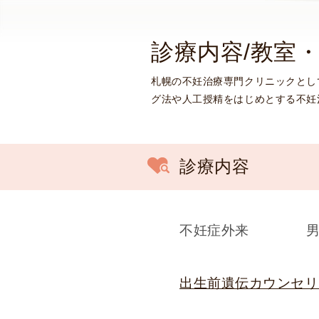
念
・
診療内容/教室
方
針
札幌の不妊治療専門クリニックとし
)
グ法や人工授精をはじめとする不妊
医
師
・
ス
診療内容
タ
ッ
フ
部
不妊症外来
門
紹
介
出生前遺伝カウンセリン
求
人