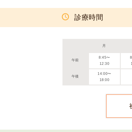
情
報
診療時間
施
設
基
準
月
プ
8:45〜
ラ
午前
12:30
イ
バ
14:00〜
午後
シ
18:00
ー
ポ
リ
シ
ー