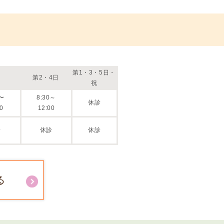
究
へ
の
ご
協
第1・3・5日・
力
第2・4日
祝
の
5〜
8:30～
お
休診
0
12:00
願
い
診
休診
休診
研
究
一
覧
る
研
究
結
果