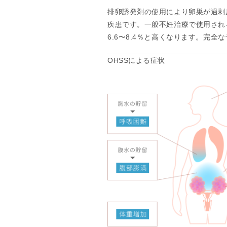
情
排卵誘発剤の使用により卵巣が過剰
報
疾患です。一般不妊治療で使用され
施
6.6〜8.4％と高くなります。完
設
OHSSによる症状
基
準
プ
ラ
イ
バ
シ
ー
ポ
リ
シ
ー