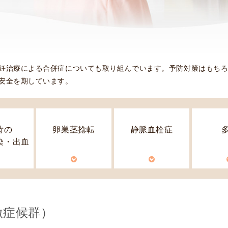
使
生
用
殖
し
補
て
助
の
医
妊治療による合併症についても取り組んでいます。予防対策はもち
治
療
安全を期しています。
療
（
タ
A
イ
R
ミ
T
時の
卵巣茎捻転
静脈血栓症
ン
）
染・出血
グ
料
法
金
人
工
授
激症候群）
精
（