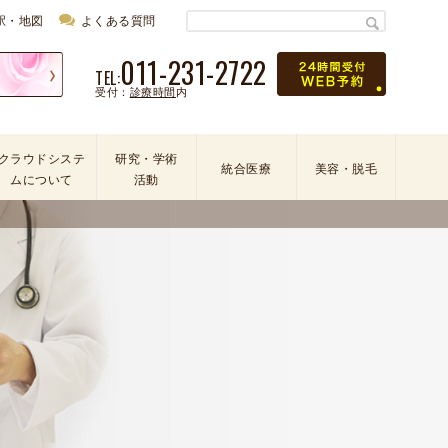
駅・地図
よくある質問
011-231-2722
TEL:
受付：
診療時間
内
クラウドシステ
研究・学術
統合医療
美容・脱毛
ムについて
活動
学
会
・
論
文
・
学
術
活
動