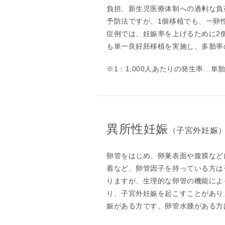
負担、新生児医療体制への過剰な負
予防法ですが、1個移植でも、一卵
症例では、妊娠率を上げるために2
も単一良好胚移植を実施し、多胎率
※1：1,000人あたりの発生率…単胎
異所性妊娠
（子宮外妊娠
卵管をはじめ、卵巣表面や腹膜など
着など、卵管因子を持っている方は
りますが、生理的な卵管の機能によ
り、子宮外妊娠を起こすことがあり
娠がある方です。卵管水腫がある方