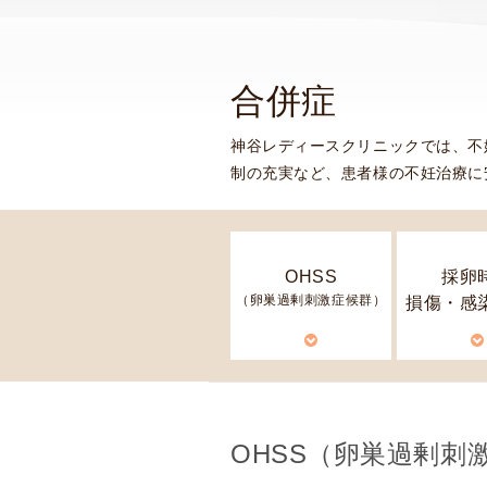
念
・
方
合併症
針
)
神谷レディースクリニックでは、不
医
制の充実など、患者様の不妊治療に
師
・
ス
タ
OHSS
採卵
ッ
（卵巣過剰刺激症候群）
損傷・感
フ
部
門
紹
介
OHSS
（卵巣過剰刺
求
人