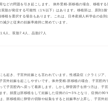
荷などの問題を引き起こします。 体外受精-胚移植の場合、移植す
性双胎が発症する可能性（1％以下）はあります。移植胚は、原則1個
個移植を選択する場合もあります。これは、日本産婦人科学会の会則
の減少と従来の妊娠率維持に努めています。
1.6人、双胎7.4人、品胎27人
）
にも起き、子宮外妊娠とも言われています。性感染症（クラミジア
子宮外妊娠を起こしやすいです。体外受精-胚移植の場合、子宮腔内
って子宮腔内へ戻って着床します。しかし卵管因子を持つ方は、子
ます。頻度は胚移植をして妊娠した症例の1〜3％となり、症例の90
は、胚移植前に卵管の切除や結紮をすると妊娠率が上昇し、子宮外