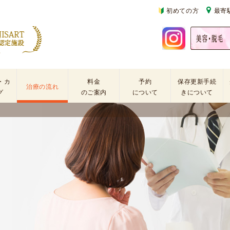
初めての方
最寄
・カ
料金
予約
保存更新手続
治療の流れ
グ
のご案内
について
きについて
基
不
初
本
妊
診
検
治
の
査
療
方
手
に
再
術
係
診
・
わ
の
薬
る
方
剤
費
を
用