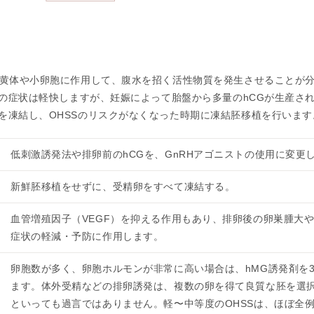
凍
結
不
妊
の黄体や小卵胞に作用して、腹水を招く活性物質を発生させることが分
治
Sの症状は軽快しますが、妊娠によって胎盤から多量のhCGが生産され
療
を凍結し、OHSSのリスクがなくなった時期に凍結胚移植を行います
の
用
低刺激誘発法や排卵前のhCGを、GnRHアゴニストの使用に変更
語
合
新鮮胚移植をせずに、受精卵をすべて凍結する。
併
症
血管増殖因子（VEGF）を抑える作用もあり、排卵後の卵巣腫大や
症状の軽減・予防に作用します。
卵胞数が多く、卵胞ホルモンが非常に高い場合は、hMG誘発剤を
ます。体外受精などの排卵誘発は、複数の卵を得て良質な胚を選択
といっても過言ではありません。軽〜中等度のOHSSは、ほぼ全