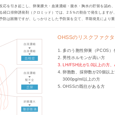
I
反応を引き起こし、卵巣腫大・血液濃縮・腹水・胸水の貯留を認め
U
る経口排卵誘発剤（クロミッド）では、2.5％の割合で発生しますが
I
全な予防は困難ですが、しっかりとした予防策を立て、早期発見により
）
生
OHSSのリスクファク
殖
補
多のう胞性卵巣（PCOS）
助
医
男性ホルモンが高い方
療
LH/FSH比が1.0以上の方、
（
卵胞数、採卵数が20個以上
A
3000pg/ml以上の方
R
OHSSの既往がある方
T
）
卵
子
の