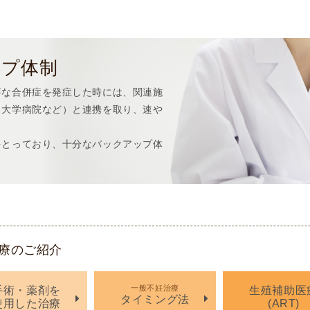
ップ体制
要な合併症を発症した時には、関連施
、大学病院など）と連携を取り、速や
をとっており、十分なバックアップ体
。
療のご紹介
一般不妊治療
手術・薬剤を
生殖補助医
タイミング法
使用した治療
(ART)