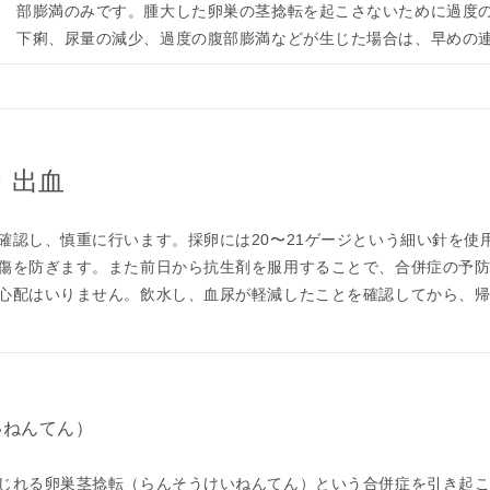
部膨満のみです。腫大した卵巣の茎捻転を起こさないために過度
下痢、尿量の減少、過度の腹部膨満などが生じた場合は、早めの
・出血
認し、慎重に行います。採卵には20〜21ゲージという細い針を使用
傷を防ぎます。また前日から抗生剤を服用することで、合併症の予
心配はいりません。飲水し、血尿が軽減したことを確認してから、
いねんてん）
じれる卵巣茎捻転（らんそうけいねんてん）という合併症を引き起