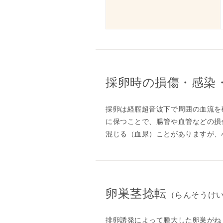
採卵時の
損傷・感染
採卵は経腟超音波下で周囲の血流を確
に保つことで、腸管や血管などの損
混じる（血尿）ことがありますが、
卵巣茎捻転
（らんそうけ
排卵誘発によって腫大した卵巣がね