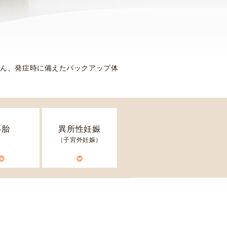
患
者
様
へ
後
ろん、発症時に備えたバックアップ体
方
視
的
研
究
多胎
異所性妊娠
お
（子宮外妊娠）
よ
び
前
方
視
的
研