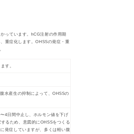
の
報
告
かっています。hCG注射の作用期
、重症化します。OHSSの発症・重
。
します。
腹水産生の抑制によって、OHSSの
3〜4日間中止し、ホルモン値を下げ
するため、意図的にOHSSをつくる
例に発症していますが、多くは軽い腹