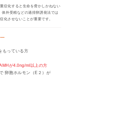
究
、重症化すると生命を脅かしかねない
へ
、体外受精などの過排卵誘発法では
の
重症化させないことが重要です。
ご
協
ター
力
の
をもっている方
お
願
い
AMHが4.0ng/ml以上の方
研
で 卵胞ホルモン（E２）が
究
一
覧
研
究
結
果