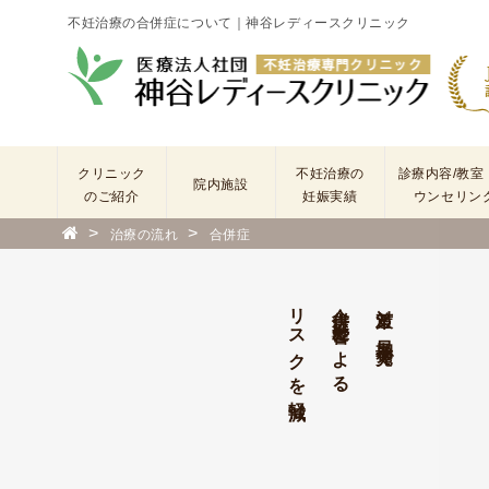
不妊治療の合併症について｜神谷レディースクリニック
クリニック
不妊治療の
診療内容/教室
院内施設
のご紹介
妊娠実績
ウンセリン
>
>
治療の流れ
合併症
院
長
あ
リスクを軽減
合併症・影響による
対策と早期発見で
い
さ
つ
(
基
本
理