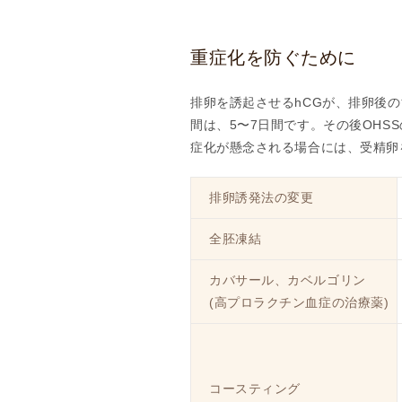
重症化を防ぐために
排卵を誘起させるhCGが、排卵後
間は、5〜7日間です。その後OHS
症化が懸念される場合には、受精卵
排卵誘発法の変更
全胚凍結
カバサール、カベルゴリン
(高プロラクチン血症の治療薬)
コースティング