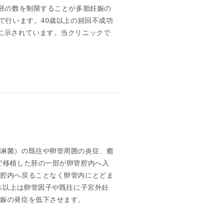
る胚の数を制限することが多胎妊娠の
で行います。40歳以上の頻回不成功
に示されています。当クリニックで
、淋菌）の既往や卵管周囲の炎症、癒
で移植した胚の一部が卵管腔内へ入
宮腔内へ戻ることなく卵管内にとどま
％以上は卵管因子や既往に子宮外妊
妊娠の発症を低下させます。