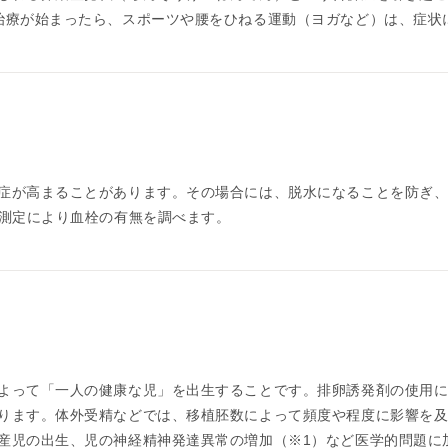
治療が始まったら、スポーツや腰をひねる運動（ヨガなど）は、症状
症が高まることがあります。その場合には、脱水になることを防ぎ
の測定により血栓の有無を調べます。
よって「一人の健康な児」を出生することです。排卵誘発剤の使用
ります。体外受精などでは、移植胚数によって頻度や程度に影響を
産児の出生、児の神経精神発達異常の増加（※1）など医学的問題に