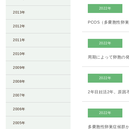
凍
2022年
2013年
結
不
PCOS（多嚢胞性卵
2012年
妊
治
2011年
療
2022年
の
2010年
周期によって卵胞の
用
語
2009年
合
2022年
併
2008年
症
2年目妊活2年。原因
2007年
2006年
2022年
2005年
多嚢胞性卵巣症候群