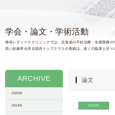
使
生
用
殖
し
補
て
助
学会・論文・学術活動
の
医
治
療
神谷レディースクリニックでは、北海道の不妊治療・生殖医療の
療
（
高い妊娠率を誇る国内トップクラスの実績は、多くの臨床と日々
タ
A
イ
R
ミ
T
ン
）
グ
料
ARCHIVE
論文
法
金
人
2025年
工
授
2024年
2022年
精
（