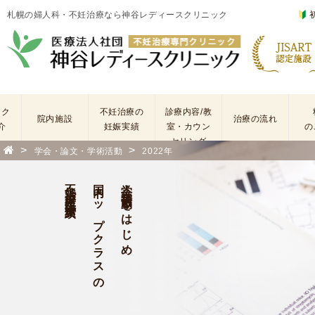
札幌の婦人科・不妊治療なら神谷レディースクリニック
ック
不妊治療の
診療内容/教
院内施設
治療の流れ
介
妊娠実績
室・カウン
の
セリング
>
>
学会・論文・学術活動
2022年
基
不
本
妊
不妊治療・生殖医療実績
国内トップクラスの
学会・学術活動をはじめ
検
治
査
療
手
に
術
係
・
わ
薬
る
剤
費
を
用