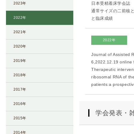
日本受精着床学会誌 39(
2023年
I
通常サイズの二前核と小さ
U
2022年
と臨床成績
I
）
2021年
生
2022年
殖
2020年
補
Journal of Assisted
助
2019年
6,2022.12.19 online f
医
Therapeutic interven
療
2018年
ribosomal RNA of th
（
patients:a prospecti
A
2017年
R
T
2016年
）
学会発表・
2015年
卵
子
2014年
の