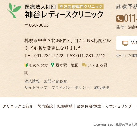
診察予
011
〒060-0003
受付：
診療
札幌市中央区北3条西2丁目2-1 NX札幌ビル
W
※ビル名が変更になりました
TEL:011-231-2722
FAX:011-231-2712
受付：24
初めての方
最寄駅・地図
よくある質
問
求人情報
お問い合わせ
サイトマップ
プライバシーポリシー
施設基準
クリニックご紹介
院内施設
妊娠実績
診療内容/教室・カウンセリング
Copyright (C) 札幌