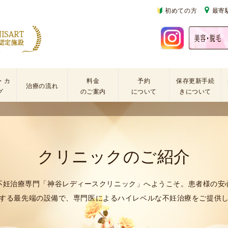
初めての方
最寄
・カ
料金
予約
保存更新手続
治療の流れ
グ
のご案内
について
きについて
基
不
初
本
妊
診
検
治
の
査
療
方
クリニックのご紹介
手
に
再
術
係
診
不妊治療専門「神谷レディースクリニック」へようこそ。患者様の安
・
わ
の
する最先端の設備で、専門医によるハイレベルな不妊治療をご提供
薬
る
方
剤
費
を
用