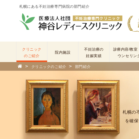
札幌にある不妊治療専門病院の部門紹介
クリニック
不妊治療の
診療内容/教室
院内施設
のご紹介
妊娠実績
ウンセリン
>
>
クリニックのご紹介
部門紹介
院
長
あ
い
さ
つ
札幌の
(
を確保
基
本
理