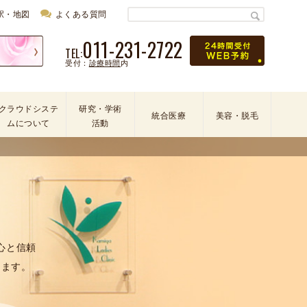
駅・地図
よくある質問
011-231-2722
TEL:
受付：
診療時間
内
クラウドシステ
研究・学術
統合医療
美容・脱毛
ムについて
活動
学
会
・
論
文
・
心と信頼
学
します。
術
活
動