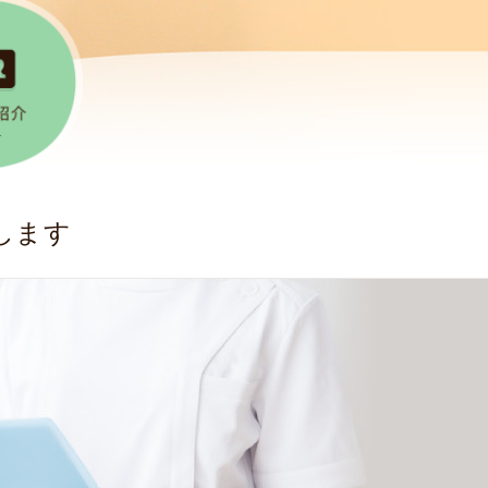
患
者
様
へ
後
方
視
的
します
研
究
お
よ
び
前
方
視
的
研