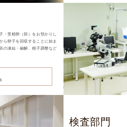
凍
結
不
妊
子・受精卵（胚）をお預かりし
治
から卵子を回収することに始ま
療
胚の凍結・融解、精子調整など
の
用
語
合
併
名
症
検査部門