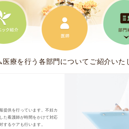
使
生
用
殖
し
補
て
助
の
医
治
療
療
（
タ
A
ム医療を行う各部門についてご紹介いた
イ
R
ミ
T
ン
）
グ
料
法
金
人
工
報提供を行っています。不妊カ
授
した看護師が時間をかけて対応
精
対するケアも行います。
（