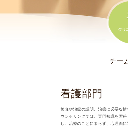
念
・
方
針
)
医
師
・
チー
ス
タ
ッ
フ
看護部門
部
門
紹
検査や治療の説明、治療に必要な情
介
ウンセリングでは、専門知識を習得
求
し、治療のことに限らず、心理面に
人