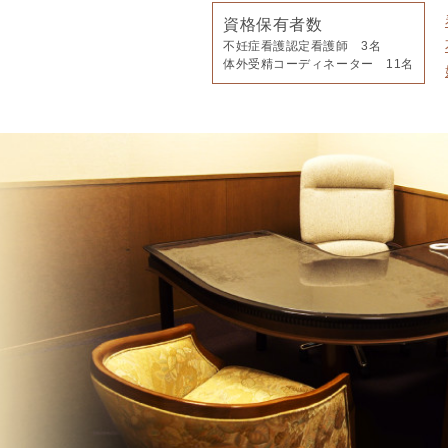
情
資格保有者数
不妊症看護認定看護師 3名
報
体外受精コーディネーター 11名
施
設
基
準
プ
ラ
イ
バ
シ
ー
ポ
リ
シ
ー