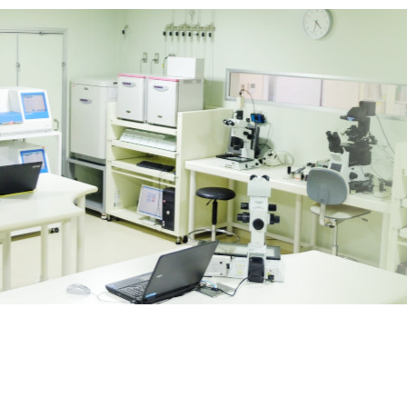
の
報
告