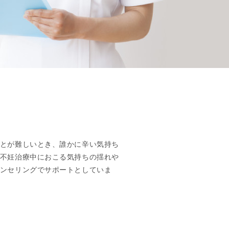
究
へ
の
ご
協
力
の
お
願
い
研
とが難しいとき、誰かに辛い気持ち
究
不妊治療中におこる気持ちの揺れや
一
ンセリングでサポートとしていま
覧
研
究
結
果