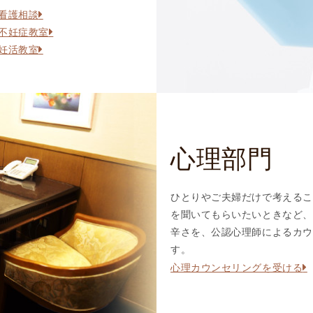
看護相談
I
不妊症教室
U
妊活教室
I
）
生
殖
補
助
心理部門
医
療
（
ひとりやご夫婦だけで考えるこ
A
を聞いてもらいたいときなど、
R
辛さを、公認心理師によるカウ
T
す。
）
心理カウンセリングを受ける
卵
子
の