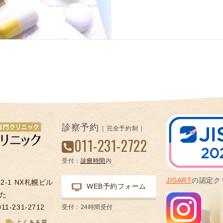
診察予約
［ 完全予約制 ］
011-231-2722
受付：
診療時間
内
JISART
の認定ク
-1 NX札幌ビル
WEB予約フォーム
た
011-231-2712
受付：24時間受付
図
よくある質