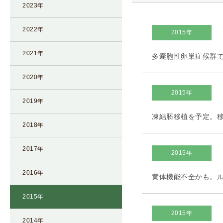
2023年
I
U
2022年
2015年
I
）
2021年
多嚢胞性卵巣症候群
生
殖
2020年
補
2015年
助
2019年
医
凍結胚移植を予定。
療
2018年
（
A
2017年
2015年
R
T
2016年
黄体機能不全かも。
）
2015年
卵
子
2015年
2014年
の