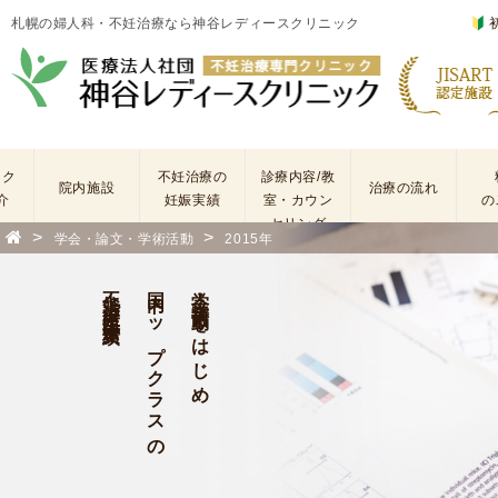
札幌の婦人科・不妊治療なら神谷レディースクリニック
ック
不妊治療の
診療内容/教
院内施設
治療の流れ
介
妊娠実績
室・カウン
の
セリング
>
>
学会・論文・学術活動
2015年
基
不
本
妊
不妊治療・生殖医療実績
国内トップクラスの
学会・学術活動をはじめ
検
治
査
療
手
に
術
係
・
わ
薬
る
剤
費
を
用