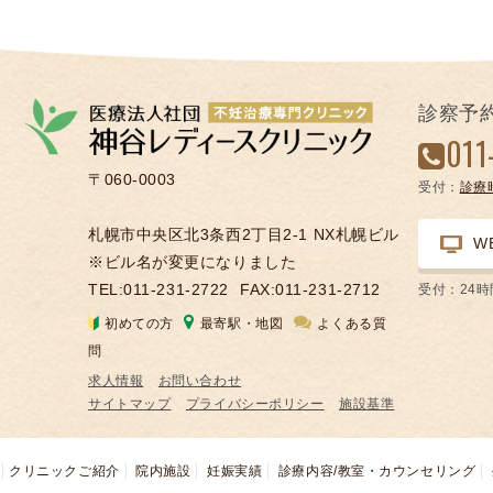
診察予
011
〒060-0003
受付：
診療
札幌市中央区北3条西2丁目2-1 NX札幌ビル
W
※ビル名が変更になりました
TEL:011-231-2722
FAX:011-231-2712
受付：24
初めての方
最寄駅・地図
よくある質
問
求人情報
お問い合わせ
サイトマップ
プライバシーポリシー
施設基準
クリニックご紹介
院内施設
妊娠実績
診療内容/教室・カウンセリング