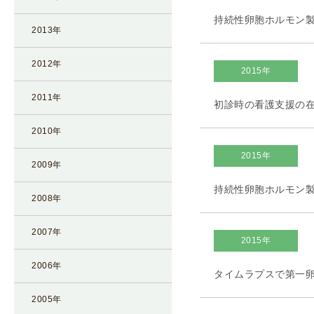
凍
持続性卵胞ホルモン製
2013年
結
不
2012年
妊
2015年
治
2011年
初診時の看護支援の
療
の
2010年
用
2015年
語
2009年
合
持続性卵胞ホルモン製
併
2008年
症
2007年
2015年
2006年
タイムラプスで第一卵
2005年