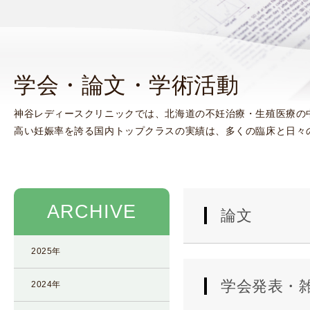
使
生
用
殖
し
補
て
助
学会・論文・学術活動
の
医
治
療
神谷レディースクリニックでは、北海道の不妊治療・生殖医療の
療
（
高い妊娠率を誇る国内トップクラスの実績は、多くの臨床と日々
タ
A
イ
R
ミ
T
ン
）
グ
料
ARCHIVE
論文
法
金
人
2025年
工
授
学会発表・
2024年
精
（