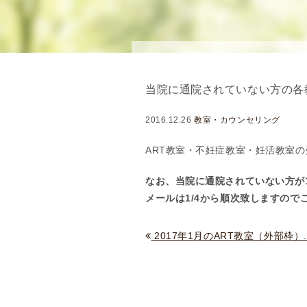
理
念
・
方
針
当院に通院されていない方の各
)
医
2016.12.26
教室・カウンセリング
師
・
ART教室・不妊症教室・妊活教室
ス
なお、当院に通院されていない方が1
タ
メールは1/4から順次致しますので
ッ
フ
部
2017年1月のART教室（外部枠）..
門
紹
介
求