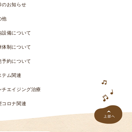
診のお知らせ
研
究
の他
へ
の
内設備について
ご
協
療体制について
力
の
患予約について
お
願
ステム関連
い
研
ンチエイジング治療
究
一
型コロナ関連
覧
研
究
結