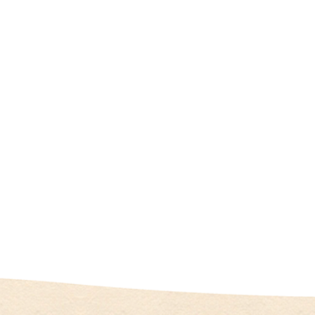
人
情
報
施
設
基
準
プ
ラ
イ
バ
シ
ー
ポ
リ
シ
ー