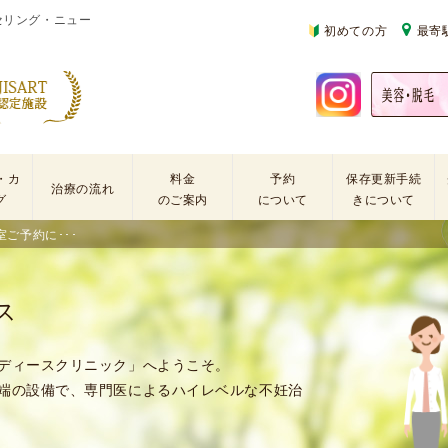
セリング・ニュー
初めての方
最寄
・カ
料金
予約
保存更新手続
治療の流れ
グ
のご案内
について
きについて
ご予約に･･･
基
不
初
本
妊
診
検
治
の
ス
査
療
方
手
に
再
術
係
診
ディースクリニック」へようこそ。
・
わ
の
端の設備で、専門医によるハイレベルな不妊治
薬
る
方
剤
費