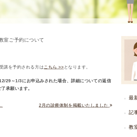
を
用
使
生
用
殖
し
補
て
助
教室ご予約について
の
医
治
療
療
（
タ
A
の受講を予約される方は
こちら >>
となります。
イ
R
2/29～1/3にお申込みされた場合、詳細についての返信
ミ
T
ご了承願います。
ン
）
グ
料
最
法
金
.
2月の診療体制を掲載いたしました
人
記
工
授
教
精