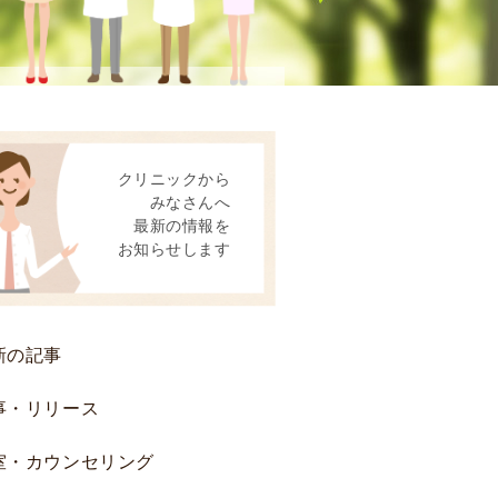
動
患
者
様
へ
後
クリニックから
方
みなさんへ
視
最新の情報を
的
お知らせします
研
究
お
よ
新の記事
び
前
事・リリース
方
室・カウンセリング
視
的