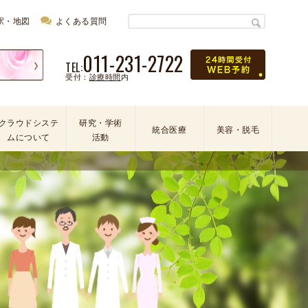
駅・地図
よくある質問
011-231-2722
TEL:
受付：
診療時間
内
クラウドシステ
研究・学術
統合医療
美容・脱毛
ムについて
活動
学
会
・
論
文
・
学
術
活