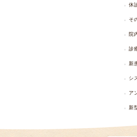
休
（
I
そ
U
I
院
）
生
診
殖
補
新
助
医
シ
療
（
ア
A
R
新
T
）
卵
子