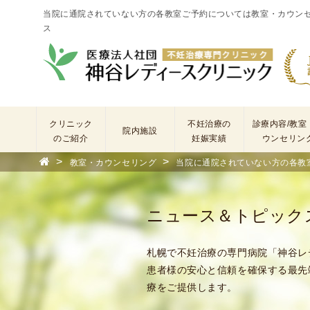
当院に通院されていない方の各教室ご予約については教室・カウン
ス
クリニック
不妊治療の
診療内容/教室
院内施設
のご紹介
妊娠実績
ウンセリン
>
>
教室・カウンセリング
当院に通院されていない方の各教室
院
長
あ
ニュース＆トピック
い
さ
つ
札幌で不妊治療の専門病院「神谷レ
(
患者様の安心と信頼を確保する最先
基
療をご提供します。
本