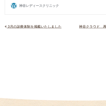
（
I
U
I
3月の診療体制を掲載いたしました
神谷クラウド 再
）
生
殖
補
助
医
療
（
A
R
T
）
卵
子