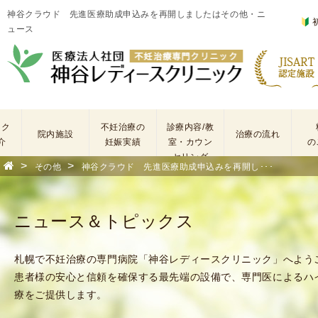
神谷クラウド 先進医療助成申込みを再開しましたはその他・ニ
ュース
ック
不妊治療の
診療内容/教
院内施設
治療の流れ
介
妊娠実績
室・カウン
の
セリング
>
>
その他
神谷クラウド 先進医療助成申込みを再開し･･･
基
不
本
妊
検
治
ニュース＆トピックス
査
療
手
に
術
係
札幌で不妊治療の専門病院「神谷レディースクリニック」へよう
・
わ
患者様の安心と信頼を確保する最先端の設備で、専門医によるハ
薬
る
療をご提供します。
剤
費