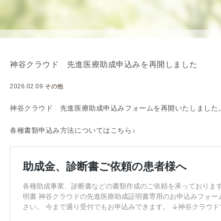
を
用
使
生
用
殖
し
補
て
助
神谷クラウド 先進医療助成申込みを再開しました
の
医
治
療
2026.02.09
その他
療
（
タ
A
神谷クラウド 先進医療助成申込みフォームを再開いたしました
イ
R
各種書類申込み方法についてはこちら↓
ミ
T
ン
）
グ
料
法
金
人
工
授
精