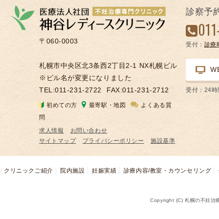
の
診察予
凍
011
結
〒060-0003
受付：
診療
不
妊
札幌市中央区北3条西2丁目2-1 NX札幌ビル
W
治
※ビル名が変更になりました
療
TEL:011-231-2722
FAX:011-231-2712
受付：24
の
初めての方
最寄駅・地図
よくある質
用
問
語
求人情報
お問い合わせ
合
サイトマップ
プライバシーポリシー
施設基準
併
症
クリニックご紹介
院内施設
妊娠実績
診療内容/教室・カウンセリング
Copyright (C) 札幌