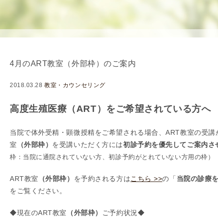
を
用
使
生
用
殖
し
補
て
助
4月のART教室（外部枠）のご案内
の
医
治
療
2018.03.28
教室・カウンセリング
療
（
タ
A
高度生殖医療
（
ART
）
をご希望されている方へ
イ
R
ミ
T
当院で体外受精・顕微授精をご希望される場合、ART教室の受講
ン
）
室
（外部枠）
を受講いただく方には
初診予約を優先してご案内さ
グ
料
枠：当院に通院されていない方、初診予約がとれていない方用の枠）
法
金
人
ART教室
（外部枠）
を予約される方は
こちら >>
の「
当院の診療
工
をご覧ください。
授
◆現在のART教室
（外部枠）
ご予約状況◆
精