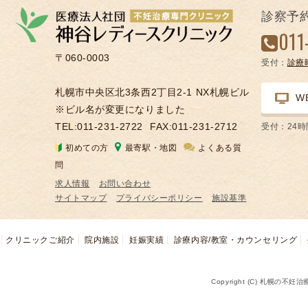
の
診察予
凍
011
結
〒060-0003
受付：
診療
不
妊
札幌市中央区北3条西2丁目2-1 NX札幌ビル
W
治
※ビル名が変更になりました
療
TEL:011-231-2722
FAX:011-231-2712
受付：24
の
初めての方
最寄駅・地図
よくある質
用
問
語
求人情報
お問い合わせ
合
サイトマップ
プライバシーポリシー
施設基準
併
症
クリニックご紹介
院内施設
妊娠実績
診療内容/教室・カウンセリング
Copyright (C) 札幌