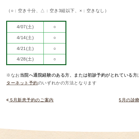
（
（○：空き十分、△：空き3組以下、×：
空き
なし）
I
U
4/07(土)
○
I
）
4/14(土)
○
生
4/21(土)
○
殖
4/28(土)
○
補
助
※なお
当院へ通院経験のある方、または初診予約がとれている方
医
ターネット予約
のいずれかの方法となります
療
（
A
5月新患予約のご案内
5月の診
R
T
）
卵
子