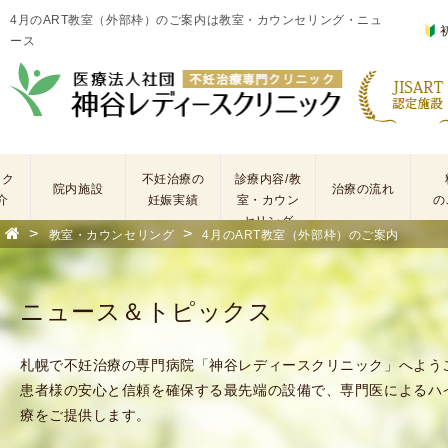
4月のART教室（外部枠）のご案内は教室・カウンセリング・ニュ
ース
ック
不妊治療の
診療内容/教
院内施設
治療の流れ
介
妊娠実績
室・カウン
の
セリング
>
>
教室・カウンセリング
4月のART教室（外部枠）のご案内
基
不
本
妊
検
治
ニュース＆トピックス
査
療
手
に
術
係
札幌で不妊治療の専門病院「神谷レディースクリニック」へよう
・
わ
患者様の安心と信頼を確保する最先端の設備で、専門医によるハ
薬
る
療をご提供します。
剤
費