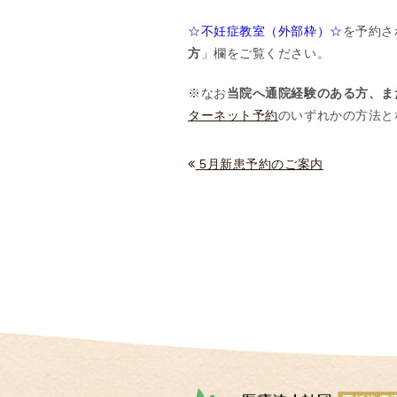
情
☆不妊症教室（外部枠）☆
を予約さ
報
方
」欄をご覧ください。
施
設
※なお
当院へ通院経験のある方、ま
基
ターネット予約
のいずれかの方法と
準
プ
5月新患予約のご案内
ラ
イ
バ
シ
ー
ポ
リ
シ
ー