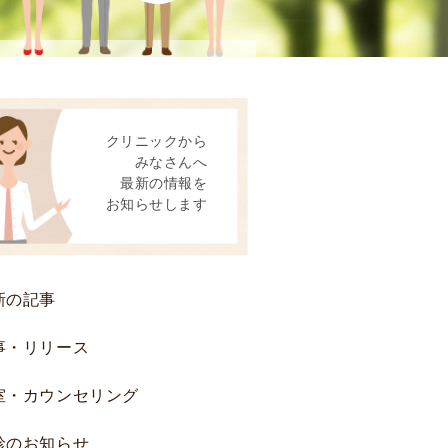
患
者
様
へ
後
クリニックから
方
みなさんへ
視
最新の情報を
的
お知らせします
研
究
お
よ
新の記事
び
前
事・リリース
方
室・カウンセリング
視
的
診のお知らせ
研