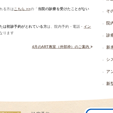
I
れる方は
こちら >>
の「
当院の診療を受けたことがない
そ
U
I
院
）
たは初診予約がとれている方
は、院内予約・電話・
イン
生
なります
診
殖
補
4月のART教室（外部枠）のご案内
新
助
医
シ
療
（
ア
A
R
新
T
）
卵
子
の