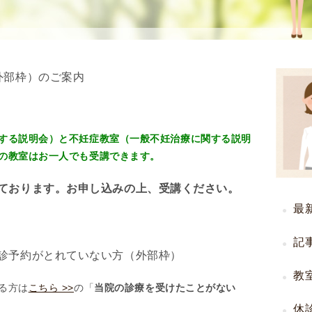
使
生
用
殖
し
補
て
助
外部枠）のご案内
の
医
治
療
療
（
タ
A
する説明会）と不妊症教室（一般不妊治療に関する説明
イ
R
の教室はお一人でも受講できます。
ミ
T
ております。お申し込みの上、受講ください。
ン
）
グ
料
最
法
金
人
記
診予約がとれていない方（外部枠）
工
授
教
る方は
こちら >>
の「
当院の診療を受けたことがない
精
休
（