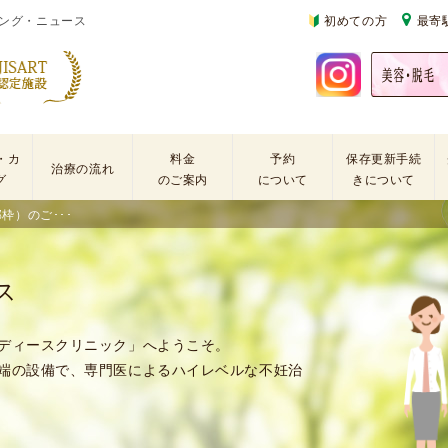
ング・ニュース
初めての方
最寄
・カ
料金
予約
保存更新手続
治療の流れ
グ
のご案内
について
きについて
枠）のご･･･
基
不
初
本
妊
診
検
治
の
ス
査
療
方
手
に
再
術
係
診
ディースクリニック」へようこそ。
・
わ
の
端の設備で、専門医によるハイレベルな不妊治
薬
る
方
剤
費
を
用