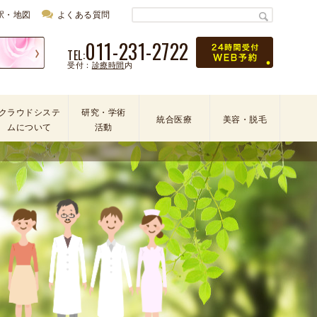
駅・地図
よくある質問
011-231-2722
TEL:
受付：
診療時間
内
クラウドシステ
研究・学術
統合医療
美容・脱毛
ムについて
活動
学
会
・
論
文
・
学
術
活
動