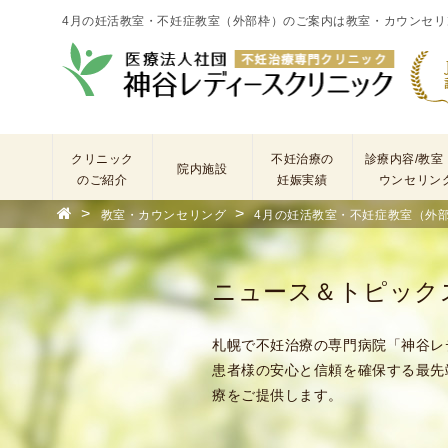
4月の妊活教室・不妊症教室（外部枠）のご案内は教室・カウンセリ
クリニック
不妊治療の
診療内容/教室
院内施設
のご紹介
妊娠実績
ウンセリン
>
>
教室・カウンセリング
4月の妊活教室・不妊症教室（外部
院
長
あ
ニュース＆トピック
い
さ
つ
札幌で不妊治療の専門病院「神谷レ
(
患者様の安心と信頼を確保する最先
基
療をご提供します。
本
理