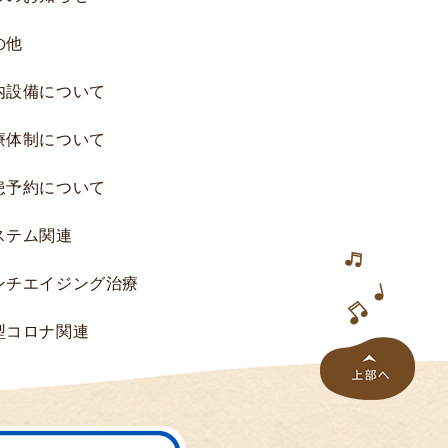
究
の他
へ
の
内設備について
ご
協
療体制について
力
の
患予約について
お
願
ステム関連
い
研
ンチエイジング治療
究
一
型コロナ関連
覧
研
究
結
果