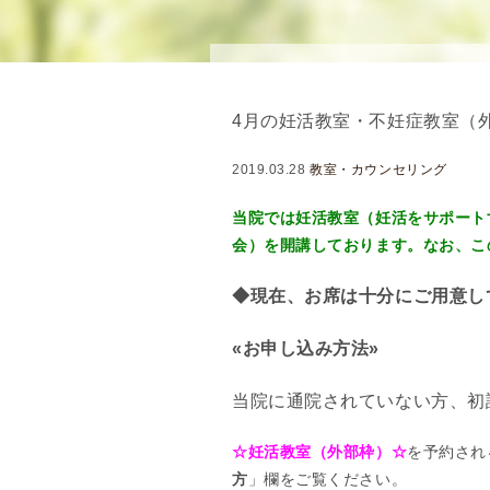
念
・
方
針
4月の妊活教室・不妊症教室（
)
医
2019.03.28
教室・カウンセリング
師
・
当院では妊活教室（妊活をサポート
ス
会）を開講しております。なお、こ
タ
ッ
◆現在、お席は十分にご用意し
フ
«お申し込み方法»
部
門
当院に通院されていない方、初
紹
介
☆妊活教室（外部枠）☆
を予約され
求
方
」欄をご覧ください。
人