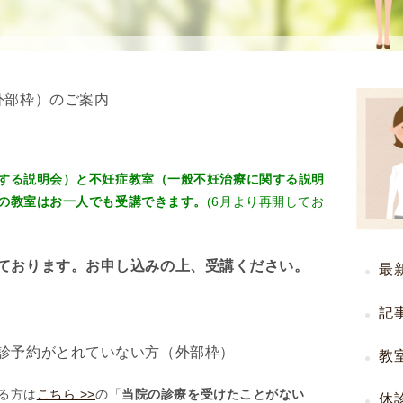
使
生
用
殖
し
補
て
助
外部枠）のご案内
の
医
治
療
療
（
タ
A
する説明会）と不妊症教室（一般不妊治療に関する説明
イ
R
の教室はお一人でも受講できます。
(6月より再開してお
ミ
T
ン
）
ております。お申し込みの上、受講ください。
グ
料
最
法
金
人
記
工
診予約がとれていない方（外部枠）
授
教
精
る方は
こちら >>
の「
当院の診療を受けたことがない
休
（