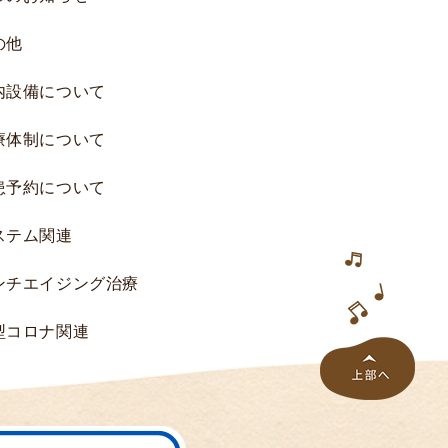
究
の他
へ
の
内設備について
ご
協
療体制について
力
の
患予約について
お
願
ステム関連
い
研
ンチエイジング治療
究
一
型コロナ関連
覧
研
究
結
果