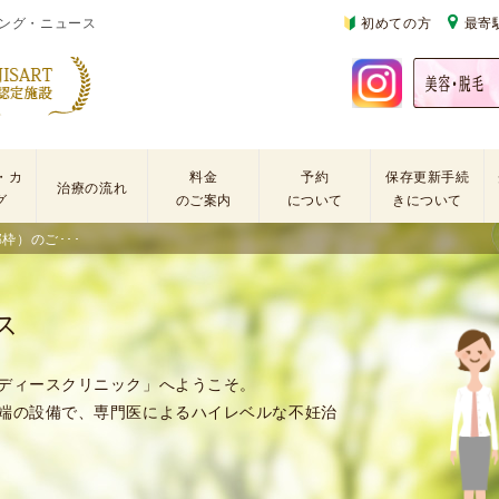
ング・ニュース
初めての方
最寄
・カ
料金
予約
保存更新手続
治療の流れ
グ
のご案内
について
きについて
枠）のご･･･
基
不
初
本
妊
診
検
治
の
ス
査
療
方
手
に
再
術
係
診
ディースクリニック」へようこそ。
・
わ
の
端の設備で、専門医によるハイレベルな不妊治
薬
る
方
剤
費
を
用