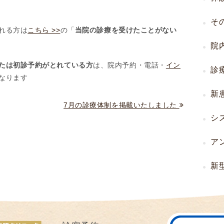
I
そ
U
れる方は
こちら >>
の「
当院の診療を受けたことがない
I
院
）
生
たは初診予約がとれている方
は、院内予約・電話・
イン
診
殖
なります
補
新
助
7月の診療体制を掲載いたしました
医
シ
療
（
ア
A
R
新
T
）
卵
子
の