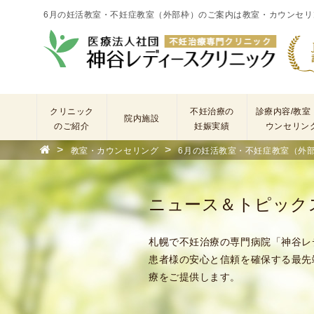
6月の妊活教室・不妊症教室（外部枠）のご案内は教室・カウンセリ
クリニック
不妊治療の
診療内容/教室
院内施設
のご紹介
妊娠実績
ウンセリン
>
>
教室・カウンセリング
6月の妊活教室・不妊症教室（外部
院
長
あ
ニュース＆トピック
い
さ
つ
札幌で不妊治療の専門病院「神谷レ
(
患者様の安心と信頼を確保する最先
基
療をご提供します。
本
理