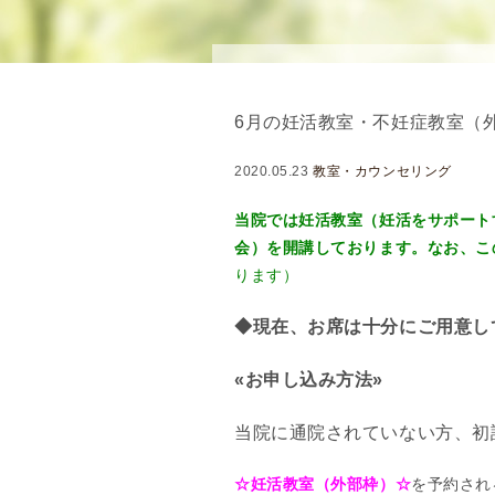
念
・
方
針
6月の妊活教室・不妊症教室（
)
医
2020.05.23
教室・カウンセリング
師
・
当院では妊活教室（妊活をサポート
ス
会）を開講しております。なお、こ
タ
ります）
ッ
フ
◆現在、お席は十分にご用意し
部
«お申し込み方法»
門
紹
当院に通院されていない方、初
介
求
☆妊活教室（外部枠）☆
を予約され
人