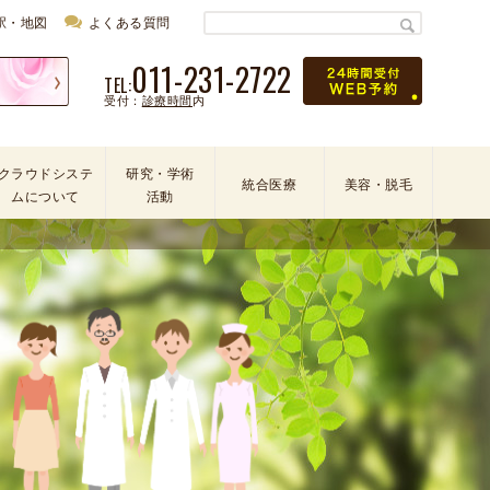
駅・地図
よくある質問
011-231-2722
TEL:
受付：
診療時間
内
クラウドシステ
研究・学術
統合医療
美容・脱毛
ムについて
活動
学
会
・
論
文
・
学
術
活
動