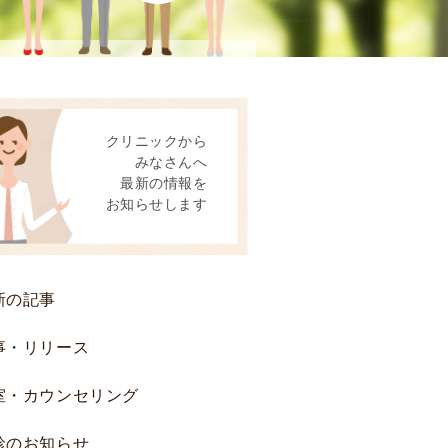
患
者
様
へ
後
クリニックから
方
みなさんへ
視
最新の情報を
的
お知らせします
研
究
お
よ
新の記事
び
前
事・リリース
方
室・カウンセリング
視
的
診のお知らせ
研