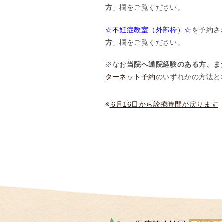
方
」欄をご覧ください。
情
報
☆不妊症教室（外部枠）☆
を予約さ
施
方
」欄をご覧ください。
設
基
※なお
当院へ通院経験のある方、ま
準
ターネット予約
のいずれかの方法と
プ
ラ
6月16日から診療時間が戻ります
イ
バ
シ
ー
ポ
リ
シ
ー