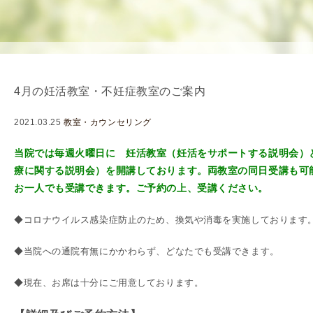
を
用
使
生
用
殖
し
補
て
助
4月の妊活教室・不妊症教室のご案内
の
医
治
療
2021.03.25
教室・カウンセリング
療
（
タ
A
当院では毎週火曜日に 妊活教室（妊活をサポートする説明会）
イ
R
療に関する説明会）を開講しております。両教室の同日受講も可
ミ
T
お一人でも受講できます。ご予約の上、受講ください。
ン
）
◆コロナウイルス感染症防止のため、換気や消毒を実施しております
グ
料
法
金
◆当院への通院有無にかかわらず、どなたでも受講できます。
人
工
◆現在、お席は十分にご用意しております。
授
精