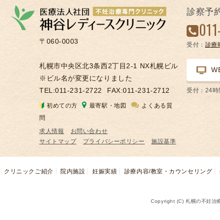
の
診察予
凍
011
結
〒060-0003
受付：
診療
不
妊
札幌市中央区北3条西2丁目2-1 NX札幌ビル
W
治
※ビル名が変更になりました
療
TEL:011-231-2722
FAX:011-231-2712
受付：24
の
初めての方
最寄駅・地図
よくある質
用
問
語
求人情報
お問い合わせ
合
サイトマップ
プライバシーポリシー
施設基準
併
症
クリニックご紹介
院内施設
妊娠実績
診療内容/教室・カウンセリング
Copyright (C) 札幌