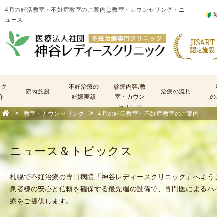
4月の妊活教室・不妊症教室のご案内は教室・カウンセリング・ニ
ュース
ック
不妊治療の
診療内容/教
院内施設
治療の流れ
介
妊娠実績
室・カウン
の
セリング
>
>
教室・カウンセリング
4月の妊活教室・不妊症教室のご案内
基
不
本
妊
検
治
ニュース＆トピックス
査
療
手
に
術
係
札幌で不妊治療の専門病院「神谷レディースクリニック」へよう
・
わ
患者様の安心と信頼を確保する最先端の設備で、専門医によるハ
薬
る
療をご提供します。
剤
費