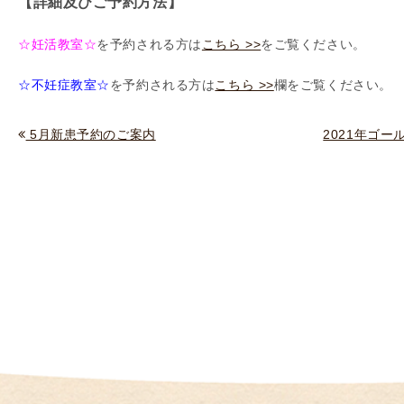
【詳細及びご予約方法】
（
I
☆妊活教室☆
を予約される方は
こちら >>
をご覧ください。
U
I
☆不妊症教室☆
を予約される方は
こちら >>
欄をご覧ください。
）
生
5月新患予約のご案内
2021年ゴー
殖
補
助
医
療
（
A
R
T
）
卵
子