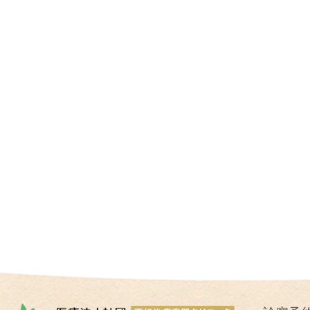
I
U
I
）
生
殖
補
助
医
療
（
A
R
T
）
卵
子
の