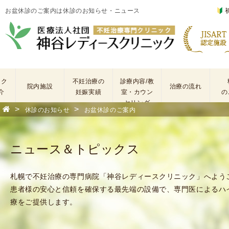
お盆休診のご案内は休診のお知らせ・ニュース
ック
不妊治療の
診療内容/教
院内施設
治療の流れ
介
妊娠実績
室・カウン
の
セリング
>
>
休診のお知らせ
お盆休診のご案内
基
不
本
妊
検
治
ニュース＆トピックス
査
療
手
に
術
係
札幌で不妊治療の専門病院「神谷レディースクリニック」へよう
・
わ
患者様の安心と信頼を確保する最先端の設備で、専門医によるハ
薬
る
療をご提供します。
剤
費
を
用