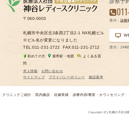
診察予
凍
011
結
〒060-0003
受付：
診療
不
妊
札幌市中央区北3条西2丁目2-1 NX札幌ビル
W
治
※ビル名が変更になりました
療
TEL:011-231-2722
FAX:011-231-2712
受付：24
の
初めての方
最寄駅・地図
よくある質
用
問
語
求人情報
お問い合わせ
合
サイトマップ
プライバシーポリシー
施設基準
併
症
クリニックご紹介
院内施設
妊娠実績
診療内容/教室・カウンセリング
Copyright (C) 札幌