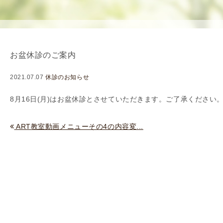
使
生
用
殖
し
補
て
助
お盆休診のご案内
の
医
治
療
2021.07.07
休診のお知らせ
療
（
タ
A
8月16日(月)はお盆休診とさせていただきます。ご了承ください
イ
R
ミ
T
ART教室動画メニューその4の内容変...
ン
）
グ
料
法
金
人
工
授
精
（