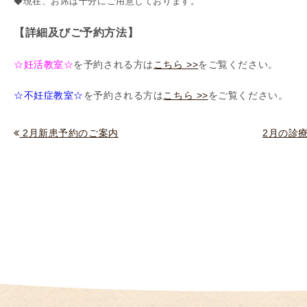
◆現在、お席は十分にご用意しております。
（
I
【詳細及びご予約方法】
U
I
☆妊活教室☆
を予約される方は
こちら >>
をご覧ください。
）
☆不妊症教室☆
を予約される方は
こちら >>
をご覧ください。
生
殖
補
2月新患予約のご案内
2月の診
助
医
療
（
A
R
T
）
卵
子