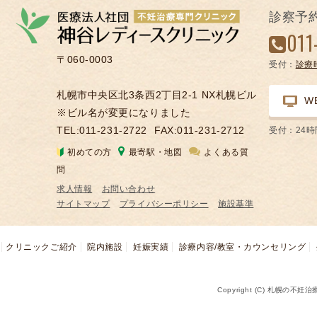
の
診察予
凍
011
結
〒060-0003
受付：
診療
不
妊
札幌市中央区北3条西2丁目2-1 NX札幌ビル
W
治
※ビル名が変更になりました
療
TEL:011-231-2722
FAX:011-231-2712
受付：24
の
初めての方
最寄駅・地図
よくある質
用
問
語
求人情報
お問い合わせ
合
サイトマップ
プライバシーポリシー
施設基準
併
症
クリニックご紹介
院内施設
妊娠実績
診療内容/教室・カウンセリング
Copyright (C) 札幌