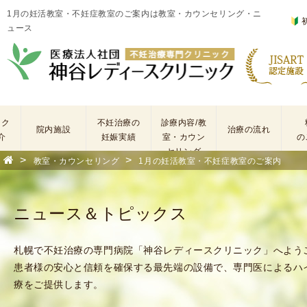
1月の妊活教室・不妊症教室のご案内は教室・カウンセリング・ニ
ュース
ック
不妊治療の
診療内容/教
院内施設
治療の流れ
介
妊娠実績
室・カウン
の
セリング
>
>
教室・カウンセリング
1月の妊活教室・不妊症教室のご案内
基
不
本
妊
検
治
ニュース＆トピックス
査
療
手
に
術
係
札幌で不妊治療の専門病院「神谷レディースクリニック」へよう
・
わ
患者様の安心と信頼を確保する最先端の設備で、専門医によるハ
薬
る
療をご提供します。
剤
費