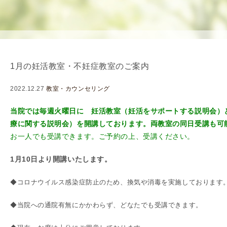
を
用
使
生
用
殖
し
補
て
助
1月の妊活教室・不妊症教室のご案内
の
医
治
療
2022.12.27
教室・カウンセリング
療
（
タ
A
当院では毎週火曜日に 妊活教室（妊活をサポートする説明会）
イ
R
療に関する説明会）を開講しております。両教室の同日受講も可
ミ
T
お一人でも受講できます。
ご予約の上、受講ください
。
ン
）
1月10日より開講いたします。
グ
料
法
金
◆コロナウイルス感染症防止のため、換気や消毒を実施しております
人
工
◆当院への通院有無にかかわらず、どなたでも受講できます。
授
精