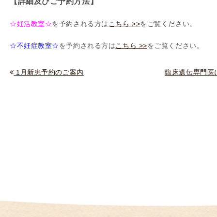
【詳細及びご予約方法】
（
I
☆妊活教室☆
を予約される方は
こちら >>
をご覧ください。
U
I
☆不妊症教室☆
を予約される方は
こちら >>
をご覧ください。
）
生
1月新患予約のご案内
臨床遺伝専門医に
殖
補
助
医
療
（
A
R
T
）
卵
子