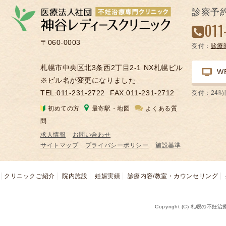
の
診察予
凍
011
結
〒060-0003
受付：
診療
不
妊
札幌市中央区北3条西2丁目2-1 NX札幌ビル
W
治
※ビル名が変更になりました
療
TEL:011-231-2722
FAX:011-231-2712
受付：24
の
初めての方
最寄駅・地図
よくある質
用
問
語
求人情報
お問い合わせ
合
サイトマップ
プライバシーポリシー
施設基準
併
症
クリニックご紹介
院内施設
妊娠実績
診療内容/教室・カウンセリング
Copyright (C) 札幌