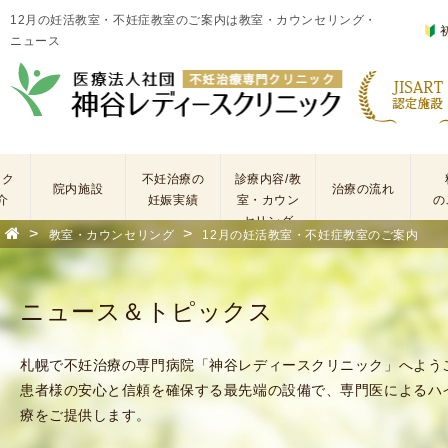
12月の妊活教室・不妊症教室のご案内は教室・カウンセリング・
ニュース
ック
不妊治療の
診療内容/教
院内施設
治療の流れ
介
妊娠実績
室・カウン
の
セリング
>
>
教室・カウンセリング
12月の妊活教室・不妊症教室のご案内
基
不
本
妊
検
治
ニュース＆トピックス
査
療
手
に
術
係
札幌で不妊治療の専門病院「神谷レディースクリニック」へよう
・
わ
患者様の安心と信頼を確保する最先端の設備で、専門医によるハ
薬
る
療をご提供します。
剤
費