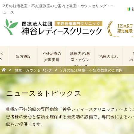
2月の妊活教室・不妊症教室のご案内は教室・カウンセリング・ニ
ュース
ック
不妊治療の
診療内容/教
院内施設
治療の流れ
介
妊娠実績
室・カウン
の
セリング
>
>
教室・カウンセリング
2月の妊活教室・不妊症教室のご案内
基
不
本
妊
検
治
ニュース＆トピックス
査
療
手
に
術
係
札幌で不妊治療の専門病院「神谷レディースクリニック」へよう
・
わ
患者様の安心と信頼を確保する最先端の設備で、専門医によるハ
薬
る
療をご提供します。
剤
費