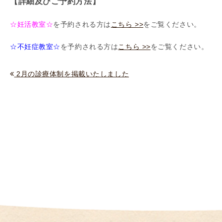
【詳細及びご予約方法】
（
I
☆妊活教室☆
を予約される方は
こちら >>
をご覧ください。
U
I
☆不妊症教室☆
を予約される方は
こちら >>
をご覧ください。
）
生
2月の診療体制を掲載いたしました
殖
補
助
医
療
（
A
R
T
）
卵
子