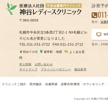
の
診察予
凍
011
結
〒060-0003
受付：
診療
不
妊
札幌市中央区北3条西2丁目2-1 NX札幌ビル
W
治
※ビル名が変更になりました
療
TEL:011-231-2722
FAX:011-231-2712
受付：24
の
初めての方
最寄駅・地図
よくある質
用
問
語
求人情報
お問い合わせ
合
サイトマップ
プライバシーポリシー
施設基準
併
症
クリニックご紹介
院内施設
妊娠実績
診療内容/教室・カウンセリング
Copyright (C) 札幌