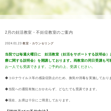
を
用
使
生
用
殖
し
補
て
助
2月の妊活教室・不妊症教室のご案内
の
医
治
療
2024.01.23
教室・カウンセリング
療
（
タ
A
当院では毎週火曜日に 妊活教室（妊活をサポートする説明会）
イ
R
療に関する説明会）を開講しております。両教室の同日受講も可
ミ
T
お一人でも受講できます。
ご予約の上、受講ください
。
ン
）
◆コロナウイルス等の感染症防止のため、換気や消毒を実施しており
グ
料
法
金
◆当院への通院有無にかかわらず、どなたでも受講できます。
人
工
◆現在、お席は十分にご用意しております。
授
精