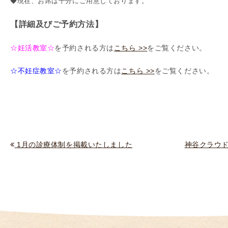
◆現在、お席は十分にご用意しております。
（
I
【詳細及びご予約方法】
U
I
☆妊活教室☆
を予約される方は
こちら >>
をご覧ください。
）
☆不妊症教室☆
を予約される方は
こちら >>
をご覧ください。
生
殖
補
助
医
療
1月の診療体制を掲載いたしました
神谷クラウ
（
A
R
T
）
卵
子