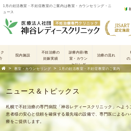
1月の妊活教室・不妊症教室のご案内は教室・カウンセリング・ニ
ュース
ック
不妊治療の
診療内容/教
院内施設
治療の流れ
介
妊娠実績
室・カウン
の
セリング
>
>
教室・カウンセリング
1月の妊活教室・不妊症教室のご案内
基
不
本
妊
検
治
ニュース＆トピックス
査
療
手
に
術
係
札幌で不妊治療の専門病院「神谷レディースクリニック」へよう
・
わ
患者様の安心と信頼を確保する最先端の設備で、専門医によるハ
薬
る
療をご提供します。
剤
費