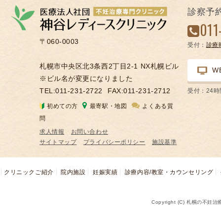
の
診察予
凍
011
結
〒060-0003
受付：
診療
不
妊
札幌市中央区北3条西2丁目2-1 NX札幌ビル
W
治
※ビル名が変更になりました
療
TEL:011-231-2722
FAX:011-231-2712
受付：24
の
初めての方
最寄駅・地図
よくある質
用
問
語
求人情報
お問い合わせ
合
サイトマップ
プライバシーポリシー
施設基準
併
症
クリニックご紹介
院内施設
妊娠実績
診療内容/教室・カウンセリング
Copyright (C) 札幌