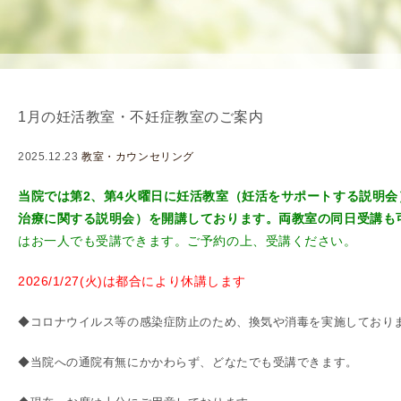
を
用
使
生
用
殖
し
補
て
助
1月の妊活教室・不妊症教室のご案内
の
医
治
療
2025.12.23
教室・カウンセリング
療
（
タ
A
当院では第2、第4火曜日に妊活教室（妊活をサポートする説明
イ
R
治療に関する説明会）を開講しております。両教室の同日受講も
ミ
T
はお一人でも受講できます。
ご予約の上、受講ください
。
ン
）
2026/1/27(火)は都合により休講します
グ
料
法
金
◆コロナウイルス等の感染症防止のため、換気や消毒を実施しており
人
工
◆当院への通院有無にかかわらず、どなたでも受講できます。
授
精