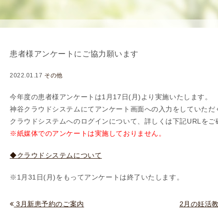
使
生
用
殖
し
補
て
助
患者様アンケートにご協力願います
の
医
治
療
2022.01.17
その他
療
（
タ
A
今年度の患者様アンケートは1月17日(月)より実施いたします。
イ
R
神谷クラウドシステムにてアンケート画面への入力をしていただ
ミ
T
クラウドシステムへのログインについて、
詳しくは下記URLを
ン
）
※紙媒体でのアンケートは実施しておりません。
グ
料
◆クラウドシステムについて
法
金
人
※1月31日(月)をもってアンケートは終了いたします。
工
授
3月新患予約のご案内
2月の妊活
精
（