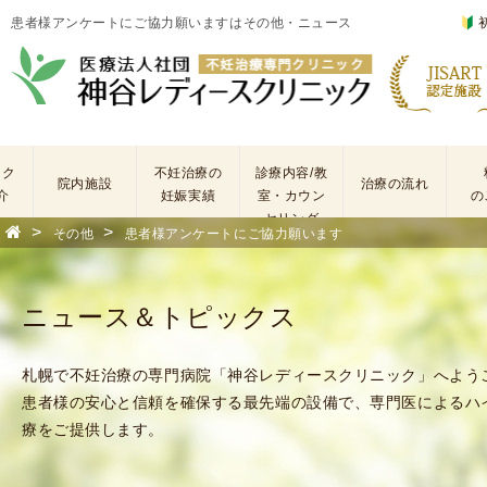
患者様アンケートにご協力願いますはその他・ニュース
ック
不妊治療の
診療内容/教
院内施設
治療の流れ
介
妊娠実績
室・カウン
の
セリング
>
>
その他
患者様アンケートにご協力願います
基
不
本
妊
検
治
ニュース＆トピックス
査
療
手
に
術
係
札幌で不妊治療の専門病院「神谷レディースクリニック」へよう
・
わ
患者様の安心と信頼を確保する最先端の設備で、専門医によるハ
薬
る
療をご提供します。
剤
費
を
用