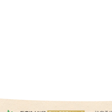
I
U
I
）
生
殖
補
助
医
療
（
A
R
T
）
卵
子
の