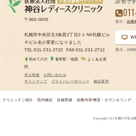
診察予
凍
011
結
〒060-0003
受付：
診療
不
妊
札幌市中央区北3条西2丁目2-1 NX札幌ビル
W
治
※ビル名が変更になりました
療
TEL:011-231-2722
FAX:011-231-2712
受付：24
の
初めての方
最寄駅・地図
よくある質
用
問
語
求人情報
お問い合わせ
合
サイトマップ
プライバシーポリシー
施設基準
併
症
クリニックご紹介
院内施設
妊娠実績
診療内容/教室・カウンセリング
Copyright (C) 札幌