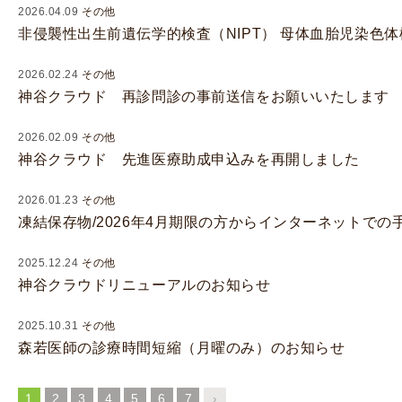
2026.04.09
その他
I
非侵襲性出生前遺伝学的検査（NIPT） 母体血胎児染色
U
I
2026.02.24
その他
）
神谷クラウド 再診問診の事前送信をお願いいたしま
生
殖
2026.02.09
その他
補
神谷クラウド 先進医療助成申込みを再開しました
助
医
2026.01.23
その他
凍結保存物/2026年4月期限の方からインターネットで
療
（
2025.12.24
その他
A
神谷クラウドリニューアルのお知らせ
R
T
2025.10.31
その他
）
森若医師の診療時間短縮（月曜のみ）のお知らせ
卵
子
1
2
3
4
5
6
7
›
の