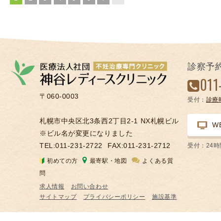
凍
結
不
妊
治
診察予
療
011
の
〒060-0003
用
受付：
診療
語
札幌市中央区北3条西2丁目2-1 NX札幌ビル
合
W
※ビル名が変更になりました
併
TEL:011-231-2722
FAX:011-231-2712
受付：24
症
初めての方
最寄駅・地図
よくある質
問
求人情報
お問い合わせ
サイトマップ
プライバシーポリシー
施設基準