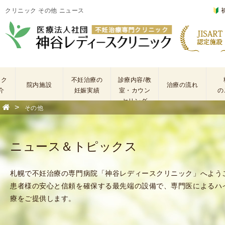
クリニック その他 ニュース
ック
不妊治療の
診療内容/教
院内施設
治療の流れ
介
妊娠実績
室・カウン
の
セリング
>
その他
基
不
本
妊
検
治
ニュース＆トピックス
査
療
手
に
術
係
札幌で不妊治療の専門病院「神谷レディースクリニック」へよう
・
わ
患者様の安心と信頼を確保する最先端の設備で、専門医によるハ
薬
る
療をご提供します。
剤
費
を
用