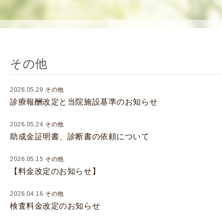
使
生
用
殖
し
補
て
助
の
医
その他
治
療
療
（
2026.05.29
その他
タ
A
診療報酬改定と当院施設基準のお知らせ
イ
R
ミ
T
2026.05.24
その他
ン
）
助成金証明書、診断書の依頼について
グ
料
法
金
2026.05.15
その他
【料金改定のお知らせ】
人
工
2026.04.16
その他
授
検査料金改定のお知らせ
精
（