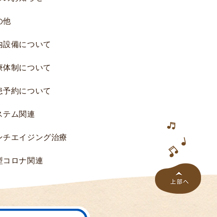
究
の他
へ
の
内設備について
ご
協
療体制について
力
の
患予約について
お
願
ステム関連
い
研
ンチエイジング治療
究
一
型コロナ関連
覧
研
究
結
果