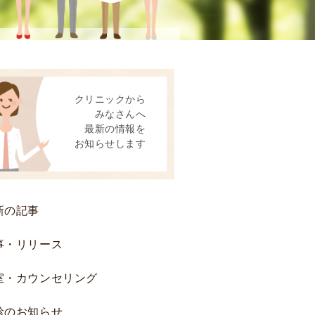
患
者
様
へ
後
クリニックから
方
みなさんへ
視
最新の情報を
的
お知らせします
研
究
お
よ
新の記事
び
前
事・リリース
方
室・カウンセリング
視
的
診のお知らせ
研