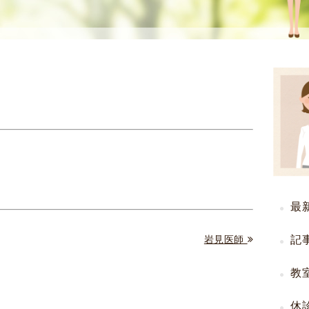
使
生
用
殖
し
補
て
助
の
医
治
療
療
（
タ
A
イ
R
ミ
T
ン
）
グ
料
最
法
金
人
記
岩見医師
工
授
教
精
休
（