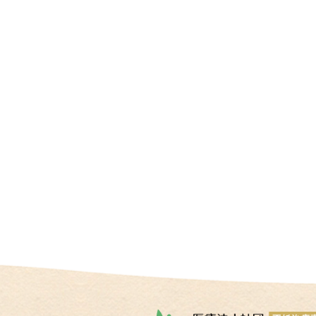
情
報
施
設
基
準
プ
ラ
イ
バ
シ
ー
ポ
リ
シ
ー