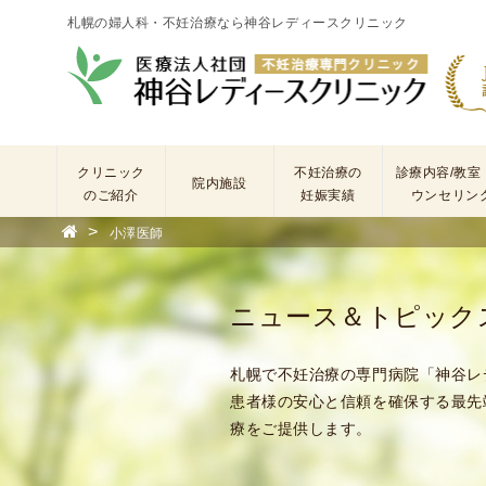
札幌の婦人科・不妊治療なら神谷レディースクリニック
クリニック
不妊治療の
診療内容/教室
院内施設
のご紹介
妊娠実績
ウンセリン
>
小澤医師
院
長
あ
ニュース＆トピック
い
さ
つ
札幌で不妊治療の専門病院「神谷レ
(
患者様の安心と信頼を確保する最先
基
療をご提供します。
本
理