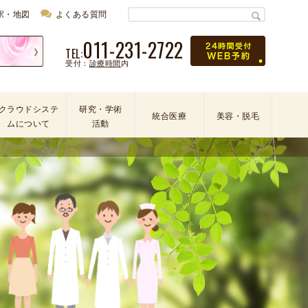
駅・地図
よくある質問
011-231-2722
TEL:
受付：
診療時間
内
クラウドシステ
研究・学術
統合医療
美容・脱毛
ムについて
活動
学
会
・
論
文
・
学
術
活
動