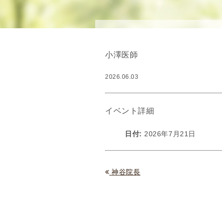
念
・
方
針
小澤医師
)
医
2026.06.03
師
・
ス
イベント詳細
タ
ッ
日付:
2026年7月21日
フ
部
門
神谷院長
紹
介
求
人