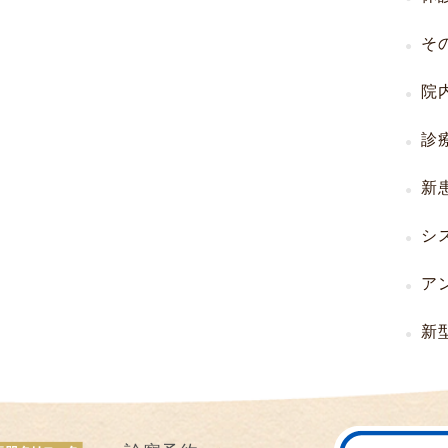
I
そ
U
I
院
）
生
診
殖
補
新
助
医
シ
療
（
ア
A
R
新
T
）
卵
子
の