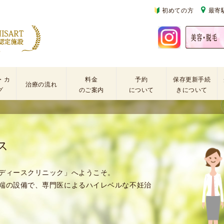
初めての方
最寄
・カ
料金
予約
保存更新手続
治療の流れ
グ
のご案内
について
きについて
基
不
初
本
妊
診
検
治
の
ス
査
療
方
手
に
再
術
係
診
ディースクリニック」へようこそ。
・
わ
の
端の設備で、専門医によるハイレベルな不妊治
薬
る
方
剤
費
を
用