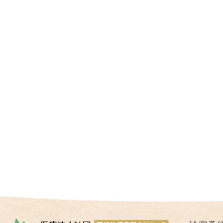
I
U
I
）
生
殖
補
助
医
療
（
A
R
T
）
卵
子
の