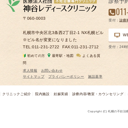
診察予
凍
011
結
〒060-0003
受付：
診療
不
妊
札幌市中央区北3条西2丁目2-1 NX札幌ビル
W
治
※ビル名が変更になりました
療
TEL:011-231-2722
FAX:011-231-2712
受付：24
の
初めての方
最寄駅・地図
よくある質
用
問
語
求人情報
お問い合わせ
合
サイトマップ
プライバシーポリシー
施設基準
併
症
クリニックご紹介
院内施設
妊娠実績
診療内容/教室・カウンセリング
Copyright (C) 札幌