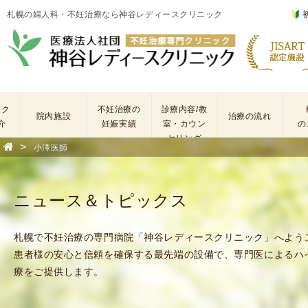
札幌の婦人科・不妊治療なら神谷レディースクリニック
ック
不妊治療の
診療内容/教
院内施設
治療の流れ
介
妊娠実績
室・カウン
の
セリング
>
小澤医師
基
不
本
妊
検
治
ニュース＆トピックス
査
療
手
に
術
係
札幌で不妊治療の専門病院「神谷レディースクリニック」へよう
・
わ
患者様の安心と信頼を確保する最先端の設備で、専門医によるハ
薬
る
療をご提供します。
剤
費
を
用