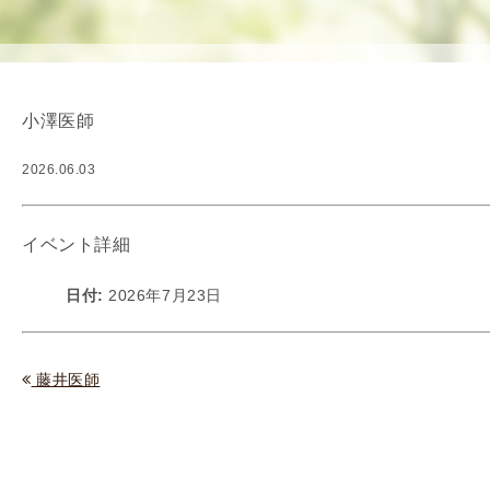
使
生
用
殖
し
補
て
助
小澤医師
の
医
治
療
2026.06.03
療
（
タ
A
イ
R
イベント詳細
ミ
T
ン
）
日付:
2026年7月23日
グ
料
法
金
人
藤井医師
工
授
精
（