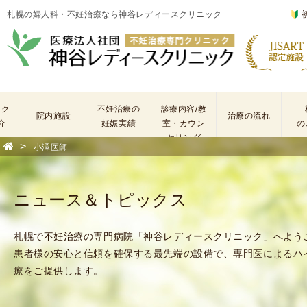
札幌の婦人科・不妊治療なら神谷レディースクリニック
ック
不妊治療の
診療内容/教
院内施設
治療の流れ
介
妊娠実績
室・カウン
の
セリング
>
小澤医師
基
不
本
妊
検
治
ニュース＆トピックス
査
療
手
に
術
係
札幌で不妊治療の専門病院「神谷レディースクリニック」へよう
・
わ
患者様の安心と信頼を確保する最先端の設備で、専門医によるハ
薬
る
療をご提供します。
剤
費
を
用