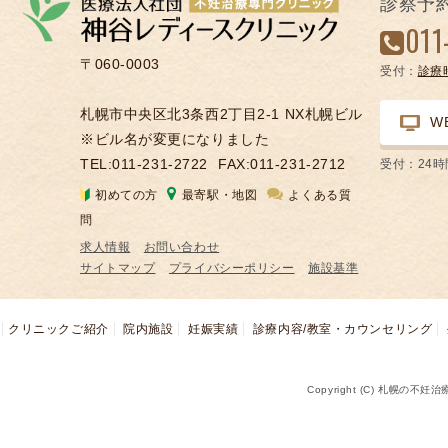
診察予
凍
011
結
〒060-0003
受付：
診療
不
妊
札幌市中央区北3条西2丁目2-1 NX札幌ビル
W
治
※ビル名が変更になりました
療
TEL:011-231-2722
FAX:011-231-2712
受付：24
の
初めての方
最寄駅・地図
よくある質
用
問
語
求人情報
お問い合わせ
合
サイトマップ
プライバシーポリシー
施設基準
併
症
クリニックご紹介
院内施設
妊娠実績
診療内容/教室・カウンセリング
Copyright (C) 札幌