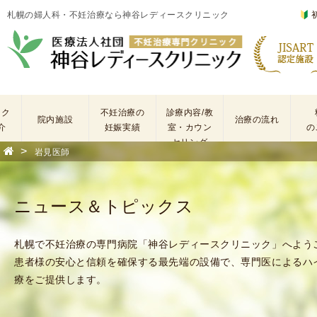
札幌の婦人科・不妊治療なら神谷レディースクリニック
ック
不妊治療の
診療内容/教
院内施設
治療の流れ
介
妊娠実績
室・カウン
の
セリング
>
岩見医師
基
不
本
妊
検
治
ニュース＆トピックス
査
療
手
に
術
係
札幌で不妊治療の専門病院「神谷レディースクリニック」へよう
・
わ
患者様の安心と信頼を確保する最先端の設備で、専門医によるハ
薬
る
療をご提供します。
剤
費
を
用