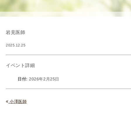
使
生
用
殖
し
補
て
助
岩見医師
の
医
治
療
2025.12.25
療
（
タ
A
イ
R
イベント詳細
ミ
T
ン
）
日付:
2026年2月25日
グ
料
法
金
人
小澤医師
工
授
精
（