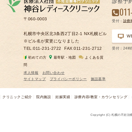
診察予
凍
011
結
〒060-0003
受付：
診療
不
妊
札幌市中央区北3条西2丁目2-1 NX札幌ビル
W
治
※ビル名が変更になりました
療
TEL:011-231-2722
FAX:011-231-2712
受付：24
の
初めての方
最寄駅・地図
よくある質
用
問
語
求人情報
お問い合わせ
合
サイトマップ
プライバシーポリシー
施設基準
併
症
クリニックご紹介
院内施設
妊娠実績
診療内容/教室・カウンセリング
Copyright (C) 札幌