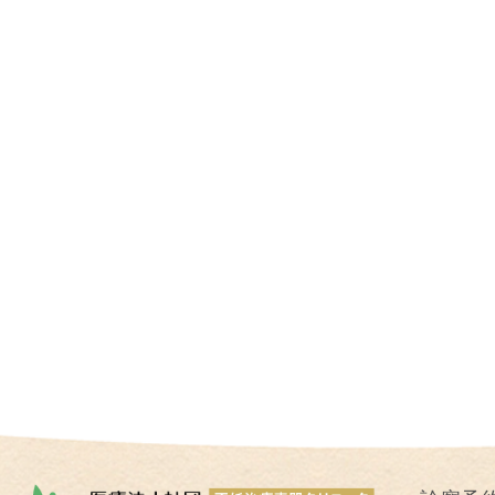
I
U
I
）
生
殖
補
助
医
療
（
A
R
T
）
卵
子
の