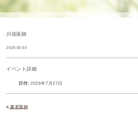
使
生
用
殖
し
補
て
助
川俣医師
の
医
治
療
2026.06.03
療
（
タ
A
イ
R
イベント詳細
ミ
T
ン
）
日付:
2026年7月27日
グ
料
法
金
人
森若医師
工
授
精
（