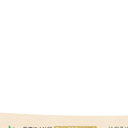
I
U
I
）
生
殖
補
助
医
療
（
A
R
T
）
卵
子
の