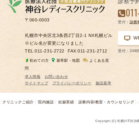
診察予
凍
011
結
〒060-0003
受付：
診療
不
妊
札幌市中央区北3条西2丁目2-1 NX札幌ビル
W
治
※ビル名が変更になりました
療
TEL:011-231-2722
FAX:011-231-2712
受付：24
の
初めての方
最寄駅・地図
よくある質
用
問
語
求人情報
お問い合わせ
合
サイトマップ
プライバシーポリシー
施設基準
併
症
クリニックご紹介
院内施設
妊娠実績
診療内容/教室・カウンセリング
Copyright (C) 札幌