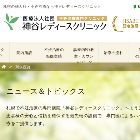
札幌の婦人科・不妊治療なら神谷レディースクリニック
ック
不妊治療の
診療内容/教
院内施設
治療の流れ
介
妊娠実績
室・カウン
の
セリング
>
川俣医師
基
不
本
妊
検
治
ニュース＆トピックス
査
療
手
に
術
係
札幌で不妊治療の専門病院「神谷レディースクリニック」へよう
・
わ
患者様の安心と信頼を確保する最先端の設備で、専門医によるハ
薬
る
療をご提供します。
剤
費
を
用