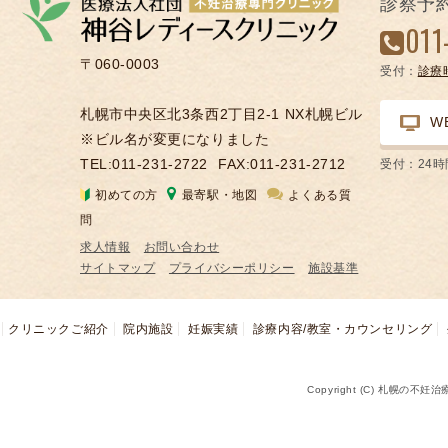
診察予
凍
011
結
〒060-0003
受付：
診療
不
妊
札幌市中央区北3条西2丁目2-1 NX札幌ビル
W
治
※ビル名が変更になりました
療
TEL:011-231-2722
FAX:011-231-2712
受付：24
の
初めての方
最寄駅・地図
よくある質
用
問
語
求人情報
お問い合わせ
合
サイトマップ
プライバシーポリシー
施設基準
併
症
クリニックご紹介
院内施設
妊娠実績
診療内容/教室・カウンセリング
Copyright (C) 札幌