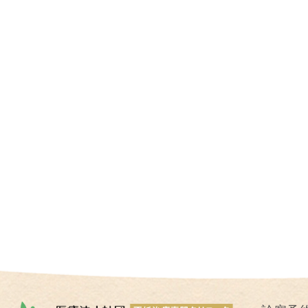
I
U
I
）
生
殖
補
助
医
療
（
A
R
T
）
卵
子
の