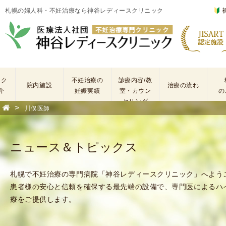
札幌の婦人科・不妊治療なら神谷レディースクリニック
ック
不妊治療の
診療内容/教
院内施設
治療の流れ
介
妊娠実績
室・カウン
の
セリング
>
川俣医師
基
不
本
妊
検
治
ニュース＆トピックス
査
療
手
に
術
係
札幌で不妊治療の専門病院「神谷レディースクリニック」へよう
・
わ
患者様の安心と信頼を確保する最先端の設備で、専門医によるハ
薬
る
療をご提供します。
剤
費
を
用