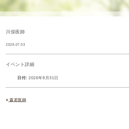
使
生
用
殖
し
補
て
助
川俣医師
の
医
治
療
2026.07.03
療
（
タ
A
イ
R
イベント詳細
ミ
T
ン
）
日付:
2026年8月31日
グ
料
法
金
人
森若医師
工
授
精
（