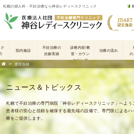
札幌の婦人科・不妊治療なら神谷レディースクリニック
ック
不妊治療の
診療内容/教
院内施設
治療の流れ
介
妊娠実績
室・カウン
の
セリング
>
恵理医師
基
不
本
妊
検
治
ニュース＆トピックス
査
療
手
に
術
係
札幌で不妊治療の専門病院「神谷レディースクリニック」へよう
・
わ
患者様の安心と信頼を確保する最先端の設備で、専門医によるハ
薬
る
療をご提供します。
剤
費
を
用