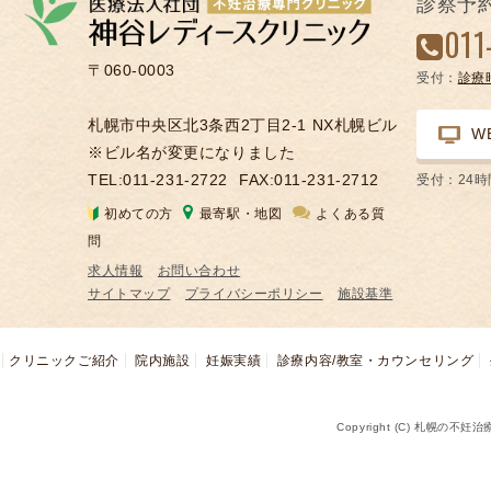
診察予
凍
011
結
〒060-0003
受付：
診療
不
妊
札幌市中央区北3条西2丁目2-1 NX札幌ビル
W
治
※ビル名が変更になりました
療
TEL:011-231-2722
FAX:011-231-2712
受付：24
の
初めての方
最寄駅・地図
よくある質
用
問
語
求人情報
お問い合わせ
合
サイトマップ
プライバシーポリシー
施設基準
併
症
クリニックご紹介
院内施設
妊娠実績
診療内容/教室・カウンセリング
Copyright (C) 札幌