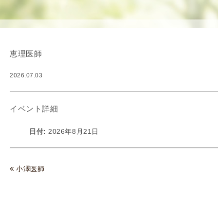
使
生
用
殖
し
補
て
助
恵理医師
の
医
治
療
2026.07.03
療
（
タ
A
イ
R
イベント詳細
ミ
T
ン
）
日付:
2026年8月21日
グ
料
法
金
人
小澤医師
工
授
精
（