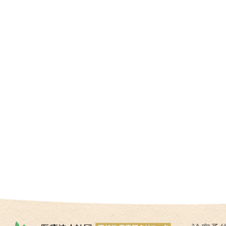
I
U
I
）
生
殖
補
助
医
療
（
A
R
T
）
卵
子
の