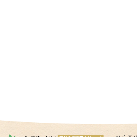
I
U
I
）
生
殖
補
助
医
療
（
A
R
T
）
卵
子
の