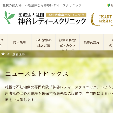
札幌の婦人科・不妊治療なら神谷レディースクリニック
ック
不妊治療の
診療内容/教
院内施設
治療の流れ
介
妊娠実績
室・カウン
の
セリング
>
森若医師
基
不
本
妊
検
治
ニュース＆トピックス
査
療
手
に
術
係
札幌で不妊治療の専門病院「神谷レディースクリニック」へよう
・
わ
患者様の安心と信頼を確保する最先端の設備で、専門医によるハ
薬
る
療をご提供します。
剤
費
を
用