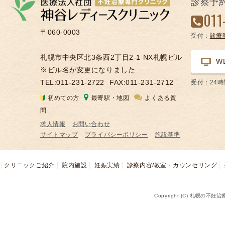
診察予
凍
011
結
〒060-0003
受付：
診療
不
妊
札幌市中央区北3条西2丁目2-1 NX札幌ビル
W
治
※ビル名が変更になりました
療
TEL:011-231-2722
FAX:011-231-2712
受付：24
の
初めての方
最寄駅・地図
よくある質
用
問
語
求人情報
お問い合わせ
合
サイトマップ
プライバシーポリシー
施設基準
併
症
クリニックご紹介
院内施設
妊娠実績
診療内容/教室・カウンセリング
Copyright (C) 札幌