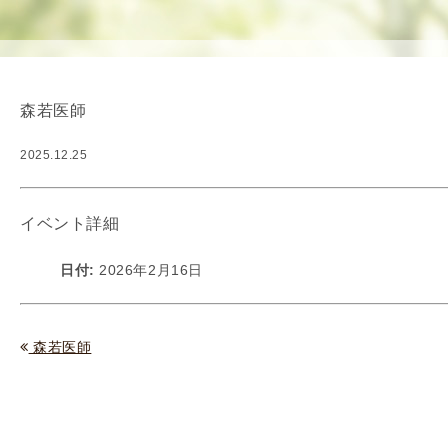
使
生
用
殖
し
補
て
助
森若医師
の
医
治
療
2025.12.25
療
（
タ
A
イ
R
イベント詳細
ミ
T
ン
）
日付:
2026年2月16日
グ
料
法
金
人
森若医師
工
授
精
（