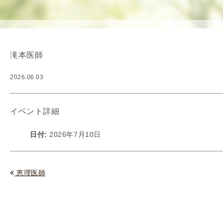
使
生
用
殖
し
補
て
助
滝本医師
の
医
治
療
2026.06.03
療
（
タ
A
イ
R
イベント詳細
ミ
T
ン
）
日付:
2026年7月10日
グ
料
法
金
人
恵理医師
工
授
精
（