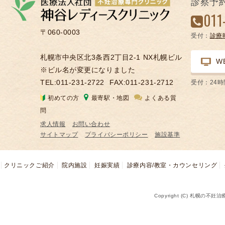
診察予
凍
011
結
〒060-0003
受付：
診療
不
妊
札幌市中央区北3条西2丁目2-1 NX札幌ビル
W
治
※ビル名が変更になりました
療
TEL:011-231-2722
FAX:011-231-2712
受付：24
の
初めての方
最寄駅・地図
よくある質
用
問
語
求人情報
お問い合わせ
合
サイトマップ
プライバシーポリシー
施設基準
併
症
クリニックご紹介
院内施設
妊娠実績
診療内容/教室・カウンセリング
Copyright (C) 札幌