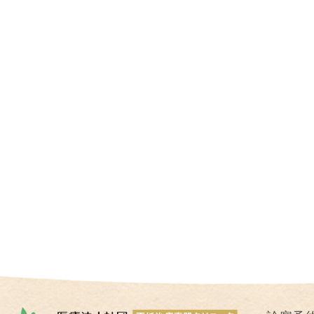
I
U
I
）
生
殖
補
助
医
療
（
A
R
T
）
卵
子
の