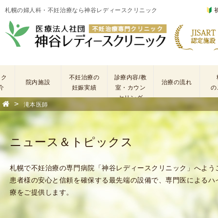
札幌の婦人科・不妊治療なら神谷レディースクリニック
ック
不妊治療の
診療内容/教
院内施設
治療の流れ
介
妊娠実績
室・カウン
の
セリング
>
滝本医師
基
不
本
妊
検
治
ニュース＆トピックス
査
療
手
に
術
係
札幌で不妊治療の専門病院「神谷レディースクリニック」へよう
・
わ
患者様の安心と信頼を確保する最先端の設備で、専門医によるハ
薬
る
療をご提供します。
剤
費
を
用