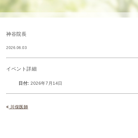
使
生
用
殖
し
補
て
助
神谷院長
の
医
治
療
2026.06.03
療
（
タ
A
イ
R
イベント詳細
ミ
T
ン
）
日付:
2026年7月14日
グ
料
法
金
人
川俣医師
工
授
精
（