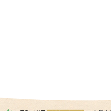
I
U
I
）
生
殖
補
助
医
療
（
A
R
T
）
卵
子
の