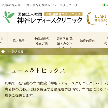
札幌の婦人科・不妊治療なら神谷レディースクリニック
ック
不妊治療の
診療内容/教
院内施設
治療の流れ
介
妊娠実績
室・カウン
の
セリング
>
神谷院長
基
不
本
妊
検
治
ニュース＆トピックス
査
療
手
に
術
係
札幌で不妊治療の専門病院「神谷レディースクリニック」へよう
・
わ
患者様の安心と信頼を確保する最先端の設備で、専門医によるハ
薬
る
療をご提供します。
剤
費
を
用