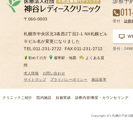
診察予
凍
011
結
〒060-0003
受付：
診療
不
妊
札幌市中央区北3条西2丁目2-1 NX札幌ビル
W
治
※ビル名が変更になりました
療
TEL:011-231-2722
FAX:011-231-2712
受付：24
の
初めての方
最寄駅・地図
よくある質
用
問
語
求人情報
お問い合わせ
合
サイトマップ
プライバシーポリシー
施設基準
併
症
クリニックご紹介
院内施設
妊娠実績
診療内容/教室・カウンセリング
Copyright (C) 札幌