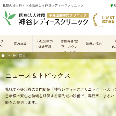
札幌の婦人科・不妊治療なら神谷レディースクリニック
ック
不妊治療の
診療内容/教
院内施設
治療の流れ
介
妊娠実績
室・カウン
の
セリング
>
神谷院長
基
不
本
妊
検
治
ニュース＆トピックス
査
療
手
に
術
係
札幌で不妊治療の専門病院「神谷レディースクリニック」へよう
・
わ
患者様の安心と信頼を確保する最先端の設備で、専門医によるハ
薬
る
療をご提供します。
剤
費
を
用