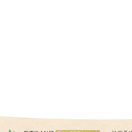
I
U
I
）
生
殖
補
助
医
療
（
A
R
T
）
卵
子
の