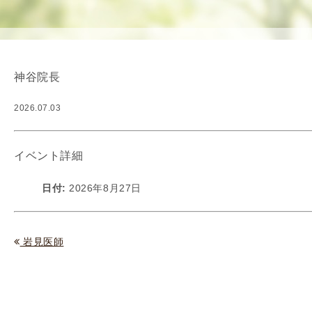
使
生
用
殖
し
補
て
助
神谷院長
の
医
治
療
2026.07.03
療
（
タ
A
イ
R
イベント詳細
ミ
T
ン
）
日付:
2026年8月27日
グ
料
法
金
人
岩見医師
工
授
精
（