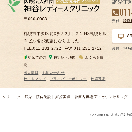
診察予
凍
011
結
〒060-0003
受付：
診療
不
妊
札幌市中央区北3条西2丁目2-1 NX札幌ビル
W
治
※ビル名が変更になりました
療
TEL:011-231-2722
FAX:011-231-2712
受付：24
の
初めての方
最寄駅・地図
よくある質
用
問
語
求人情報
お問い合わせ
合
サイトマップ
プライバシーポリシー
施設基準
併
症
クリニックご紹介
院内施設
妊娠実績
診療内容/教室・カウンセリング
Copyright (C) 札幌