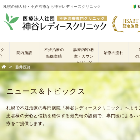
札幌の婦人科・不妊治療なら神谷レディースクリニック
ック
不妊治療の
診療内容/教
院内施設
治療の流れ
介
妊娠実績
室・カウン
の
セリング
>
藤井医師
基
不
本
妊
検
治
ニュース＆トピックス
査
療
手
に
術
係
札幌で不妊治療の専門病院「神谷レディースクリニック」へよう
・
わ
患者様の安心と信頼を確保する最先端の設備で、専門医によるハ
薬
る
療をご提供します。
剤
費
を
用