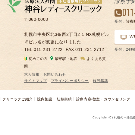
診察予
凍
011
結
〒060-0003
受付：
診療
不
妊
札幌市中央区北3条西2丁目2-1 NX札幌ビル
W
治
※ビル名が変更になりました
療
TEL:011-231-2722
FAX:011-231-2712
受付：24
の
初めての方
最寄駅・地図
よくある質
用
問
語
求人情報
お問い合わせ
合
サイトマップ
プライバシーポリシー
施設基準
併
症
クリニックご紹介
院内施設
妊娠実績
診療内容/教室・カウンセリング
Copyright (C) 札幌