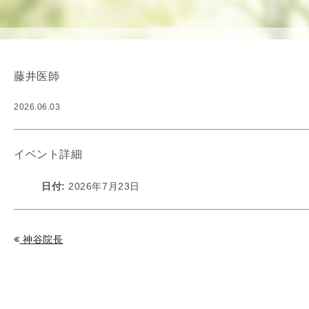
使
生
用
殖
し
補
て
助
藤井医師
の
医
治
療
2026.06.03
療
（
タ
A
イ
R
イベント詳細
ミ
T
ン
）
日付:
2026年7月23日
グ
料
法
金
人
神谷院長
工
授
精
（