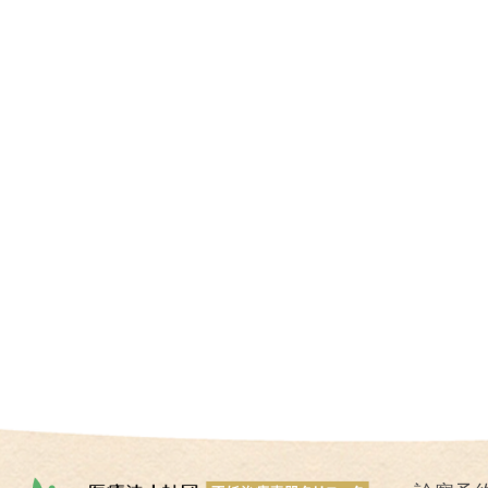
I
U
I
）
生
殖
補
助
医
療
（
A
R
T
）
卵
子
の