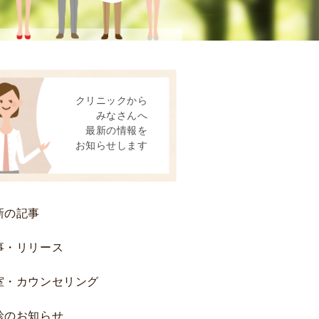
患
者
様
へ
後
クリニックから
方
みなさんへ
視
最新の情報を
的
お知らせします
研
究
お
よ
新の記事
び
前
事・リリース
方
室・カウンセリング
視
的
診のお知らせ
研