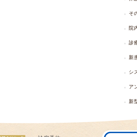
I
そ
U
I
院
）
生
診
殖
補
新
助
医
シ
療
（
ア
A
R
新
T
）
卵
子
の