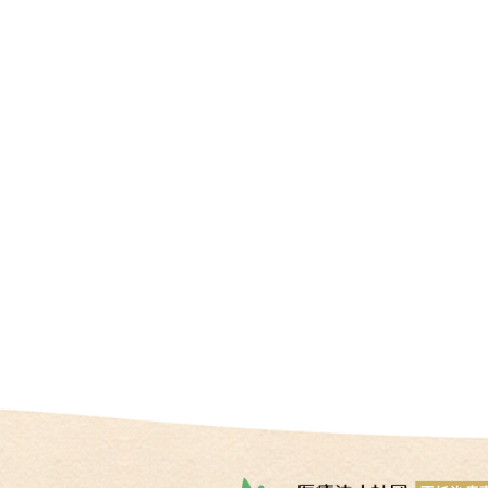
情
報
施
設
基
準
プ
ラ
イ
バ
シ
ー
ポ
リ
シ
ー