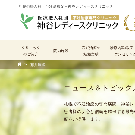
札幌の婦人科・不妊治療なら神谷レディースクリニック
クリニック
不妊治療の
診療内容/教室
院内施設
のご紹介
妊娠実績
ウンセリン
>
藤井医師
院
長
あ
ニュース＆トピック
い
さ
つ
札幌で不妊治療の専門病院「神谷レ
(
患者様の安心と信頼を確保する最先
基
療をご提供します。
本
理