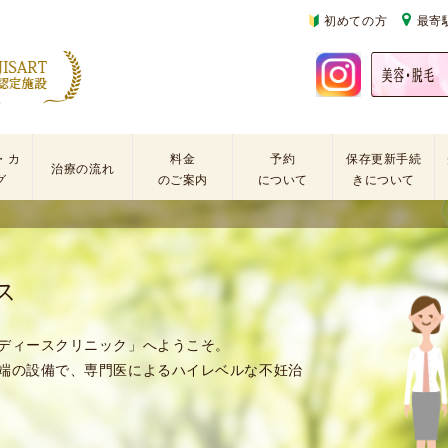
初めての方
最寄
・カ
料金
予約
保存更新手続
治療の流れ
グ
のご案内
について
きについて
基
不
初
本
妊
診
検
治
の
ス
査
療
方
手
に
再
術
係
診
ディースクリニック」へようこそ。
・
わ
の
端の設備で、専門医によるハイレベルな不妊治
薬
る
方
剤
費
を
用