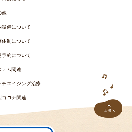
究
の他
へ
の
内設備について
ご
協
療体制について
力
の
患予約について
お
願
ステム関連
い
研
ンチエイジング治療
究
一
型コロナ関連
覧
研
究
結
果