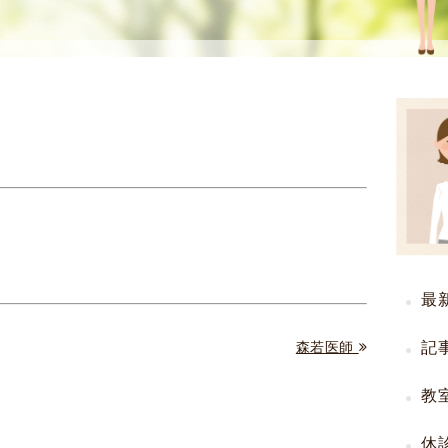
使
生
用
殖
し
補
て
助
の
医
治
療
療
（
タ
A
イ
R
ミ
T
ン
）
グ
料
最
法
金
人
記
森若医師
工
授
教
精
休
（