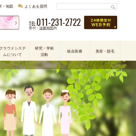
駅・地図
よくある質問
011-231-2722
TEL:
受付：
診療時間
内
クラウドシステ
研究・学術
統合医療
美容・脱毛
ムについて
活動
学
会
・
論
文
・
学
術
活
動