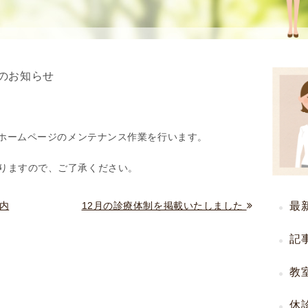
使
生
用
殖
し
補
て
助
のお知らせ
の
医
治
療
療
（
タ
A
、ホームページのメンテナンス作業を行います。
イ
R
りますので、ご了承ください。
ミ
T
ン
）
グ
料
内
12月の診療体制を掲載いたしました
最
法
金
人
記
工
授
教
精
休
（