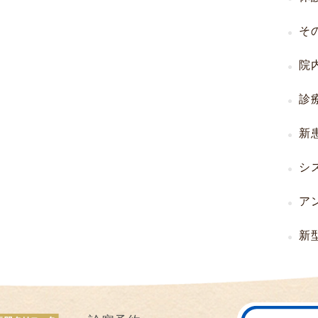
I
そ
U
I
院
）
生
診
殖
補
新
助
医
シ
療
（
ア
A
R
新
T
）
卵
子
の