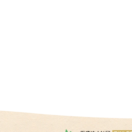
情
報
施
設
基
準
プ
ラ
イ
バ
シ
ー
ポ
リ
シ
ー