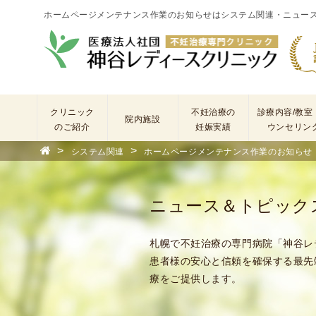
ホームページメンテナンス作業のお知らせはシステム関連・ニュー
クリニック
不妊治療の
診療内容/教室
院内施設
のご紹介
妊娠実績
ウンセリン
>
>
システム関連
ホームページメンテナンス作業のお知らせ
院
長
あ
ニュース＆トピック
い
さ
つ
札幌で不妊治療の専門病院「神谷レ
(
患者様の安心と信頼を確保する最先
基
療をご提供します。
本
理