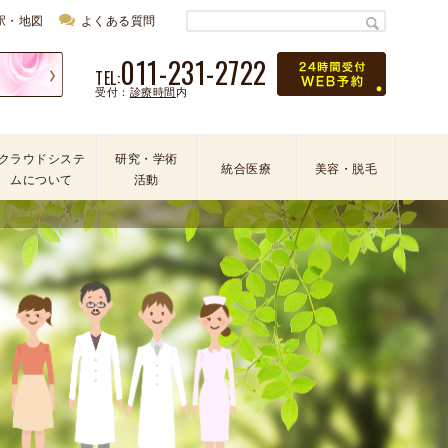
駅・地図
よくある質問
011-231-2722
TEL:
受付：
診療時間
内
クラウドシステ
研究・学術
統合医療
美容・脱毛
ムについて
活動
学
会
・
論
文
・
学
術
活
動