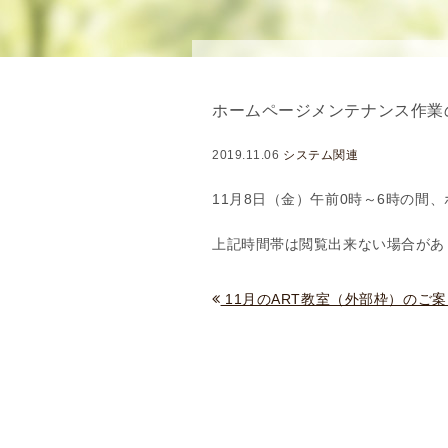
念
・
方
針
ホームページメンテナンス作業
)
医
2019.11.06
システム関連
師
・
11月8日（金）午前0時～6時の間
ス
上記時間帯は閲覧出来ない場合があ
タ
ッ
フ
11月のART教室（外部枠）のご案
部
門
紹
介
求
人