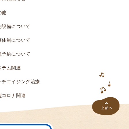
究
の他
へ
の
内設備について
ご
協
療体制について
力
の
患予約について
お
願
ステム関連
い
研
ンチエイジング治療
究
一
型コロナ関連
覧
研
究
結
果