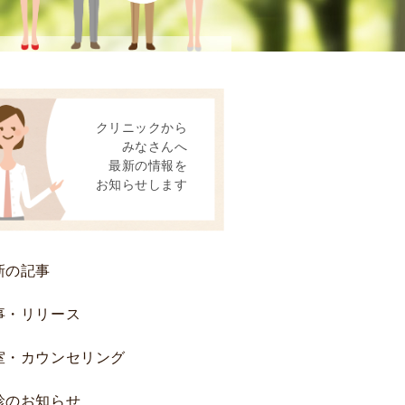
患
者
様
へ
後
クリニックから
方
みなさんへ
視
最新の情報を
的
お知らせします
研
究
お
よ
新の記事
び
前
事・リリース
方
室・カウンセリング
視
的
診のお知らせ
研