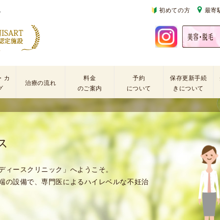
ス
初めての方
最寄
・カ
料金
予約
保存更新手続
治療の流れ
グ
のご案内
について
きについて
基
不
初
本
妊
診
検
治
の
ス
査
療
方
手
に
再
術
係
診
ディースクリニック」へようこそ。
・
わ
の
端の設備で、専門医によるハイレベルな不妊治
薬
る
方
剤
費
を
用