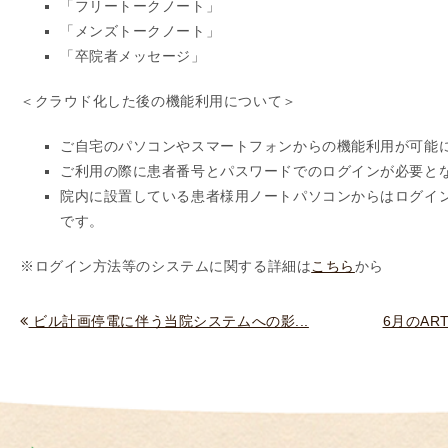
「フリートークノート」
I
「メンズトークノート」
U
「卒院者メッセージ」
I
）
＜クラウド化した後の機能利用について＞
生
ご自宅のパソコンやスマートフォンからの機能利用が可能
殖
ご利用の際に患者番号とパスワードでのログインが必要と
補
院内に設置している患者様用ノートパソコンからはログイン無
助
です。
医
療
※ログイン方法等のシステムに関する詳細は
こちら
から
（
A
ビル計画停電に伴う当院システムへの影...
6月のA
R
T
）
卵
子
の