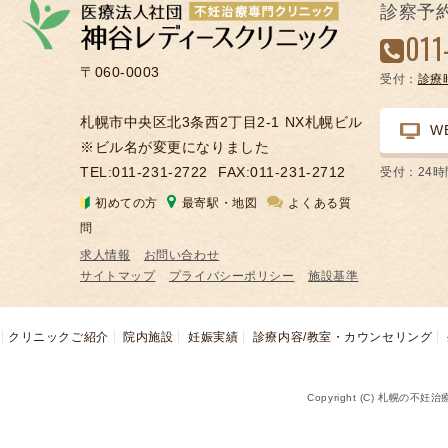
診察予
凍
011
結
〒060-0003
不
受付：
診療
妊
札幌市中央区北3条西2丁目2-1 NX札幌ビル
治
W
※ビル名が変更になりました
療
TEL:011-231-2722
FAX:011-231-2712
受付：24
の
用
初めての方
最寄駅・地図
よくある質
語
問
合
求人情報
お問い合わせ
併
サイトマップ
プライバシーポリシー
施設基準
症
クリニックご紹介
院内施設
妊娠実績
診療内容/教室・カウンセリング
Copyright (C) 札幌