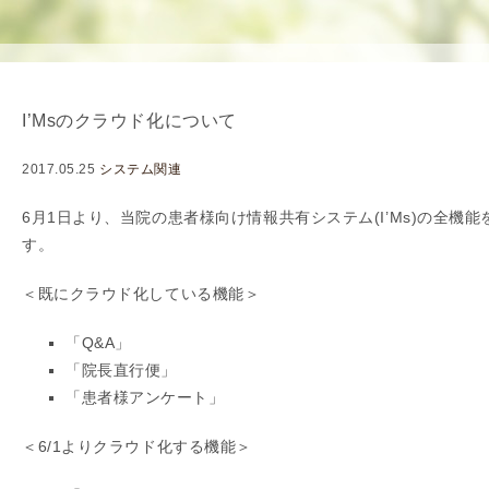
使
生
用
殖
し
補
て
助
I’Msのクラウド化について
の
医
治
療
2017.05.25
システム関連
療
（
タ
A
6月1日より、当院の患者様向け情報共有システム(I’Ms)の全機
イ
R
す。
ミ
T
＜既にクラウド化している機能＞
ン
）
グ
料
「Q&A」
法
金
「院長直行便」
人
「患者様アンケート」
工
授
＜6/1よりクラウド化する機能＞
精
（