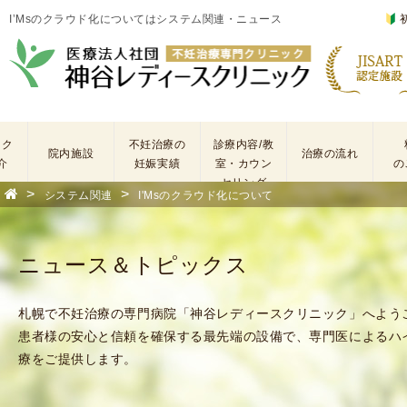
I’Msのクラウド化についてはシステム関連・ニュース
ック
不妊治療の
診療内容/教
院内施設
治療の流れ
介
妊娠実績
室・カウン
の
セリング
>
>
システム関連
I'Msのクラウド化について
基
不
本
妊
検
治
ニュース＆トピックス
査
療
手
に
術
係
札幌で不妊治療の専門病院「神谷レディースクリニック」へよう
・
わ
患者様の安心と信頼を確保する最先端の設備で、専門医によるハ
薬
る
療をご提供します。
剤
費
を
用