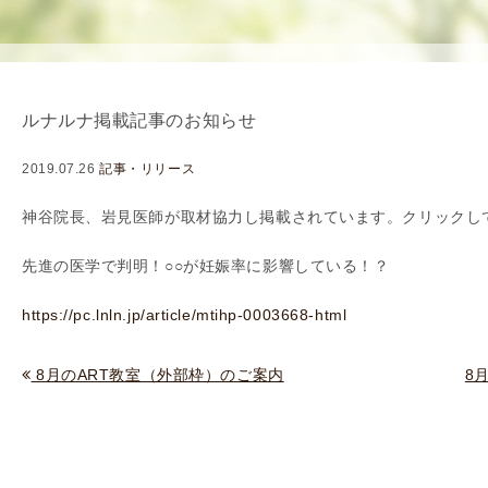
使
生
用
殖
し
補
て
助
ルナルナ掲載記事のお知らせ
の
医
治
療
2019.07.26
記事・リリース
療
（
タ
A
神谷院長、岩見医師が取材協力し掲載されています。クリックし
イ
R
先進の医学で判明！○○が妊娠率に影響している！？
ミ
T
ン
）
https://pc.lnln.jp/article/mtihp-0003668-html
グ
料
法
金
8月のART教室（外部枠）のご案内
8
人
工
授
精
（