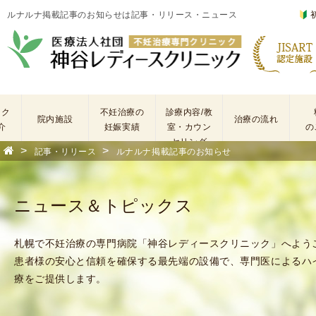
ルナルナ掲載記事のお知らせは記事・リリース・ニュース
ック
不妊治療の
診療内容/教
院内施設
治療の流れ
介
妊娠実績
室・カウン
の
セリング
>
>
記事・リリース
ルナルナ掲載記事のお知らせ
基
不
本
妊
検
治
ニュース＆トピックス
査
療
手
に
術
係
札幌で不妊治療の専門病院「神谷レディースクリニック」へよう
・
わ
患者様の安心と信頼を確保する最先端の設備で、専門医によるハ
薬
る
療をご提供します。
剤
費
を
用