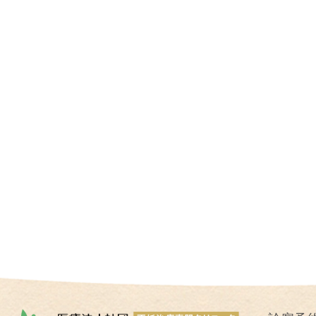
I
U
I
）
生
殖
補
助
医
療
（
A
R
T
）
卵
子
の