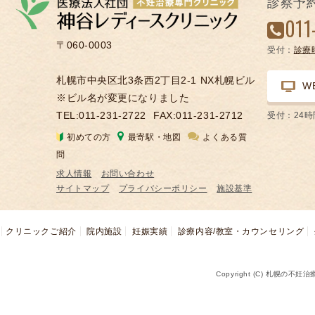
診察予
凍
011
結
〒060-0003
受付：
診療
不
妊
札幌市中央区北3条西2丁目2-1 NX札幌ビル
W
治
※ビル名が変更になりました
療
TEL:011-231-2722
FAX:011-231-2712
受付：24
の
初めての方
最寄駅・地図
よくある質
用
問
語
求人情報
お問い合わせ
合
サイトマップ
プライバシーポリシー
施設基準
併
症
クリニックご紹介
院内施設
妊娠実績
診療内容/教室・カウンセリング
Copyright (C) 札幌