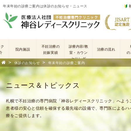
年末年始の診療ご案内は休診のお知らせ・ニュース
ック
不妊治療の
診療内容/教
院内施設
治療の流れ
介
妊娠実績
室・カウン
の
セリング
>
>
休診のお知らせ
年末年始の診療ご案内
基
不
本
妊
検
治
ニュース＆トピックス
査
療
手
に
術
係
札幌で不妊治療の専門病院「神谷レディースクリニック」へよう
・
わ
患者様の安心と信頼を確保する最先端の設備で、専門医によるハ
薬
る
療をご提供します。
剤
費
を
用