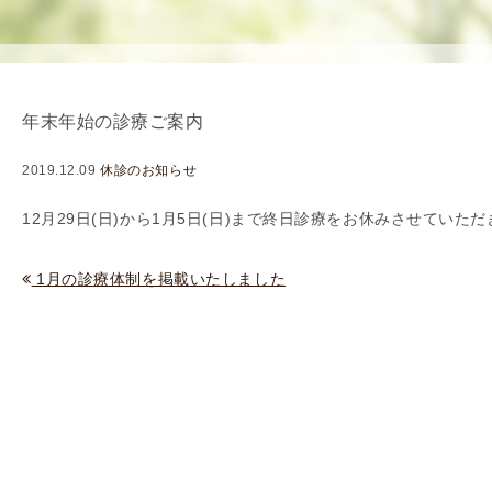
使
生
用
殖
し
補
て
助
年末年始の診療ご案内
の
医
治
療
2019.12.09
休診のお知らせ
療
（
タ
A
12月29日(日)から1月5日(日)まで終日診療をお休みさせていた
イ
R
ミ
T
1月の診療体制を掲載いたしました
ン
）
グ
料
法
金
人
工
授
精
（