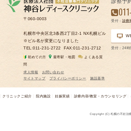
診察予
凍
011
結
〒060-0003
受付：
診療
不
妊
札幌市中央区北3条西2丁目2-1 NX札幌ビル
W
治
※ビル名が変更になりました
療
TEL:011-231-2722
FAX:011-231-2712
受付：24
の
初めての方
最寄駅・地図
よくある質
用
問
語
求人情報
お問い合わせ
合
サイトマップ
プライバシーポリシー
施設基準
併
症
クリニックご紹介
院内施設
妊娠実績
診療内容/教室・カウンセリング
Copyright (C) 札幌