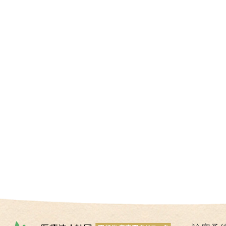
I
U
I
）
生
殖
補
助
医
療
（
A
R
T
）
卵
子
の