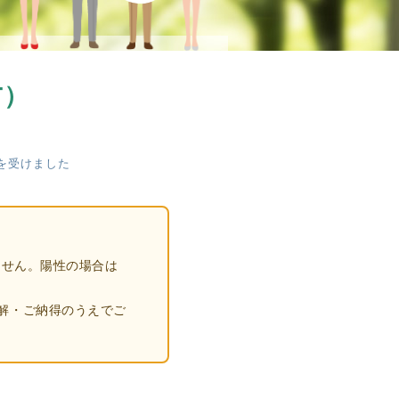
患
者
様
へ
T）
後
方
視
認を受けました
的
研
究
お
よ
ません。陽性の場合は
び
前
解・ご納得のうえでご
方
視
的
研