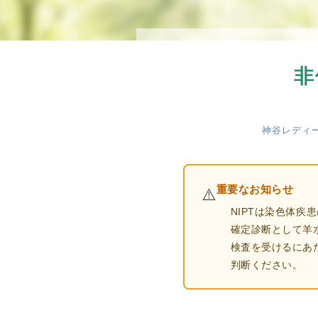
念
・
方
針
非
)
医
師
神谷レディー
・
ス
タ
重要なお知らせ
ッ
⚠️
フ
NIPTは染色体
部
確定診断として羊
門
検査を受けるにあ
紹
判断ください。
介
求
人