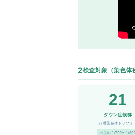
2
検査対象（染色体
21
ダウン症候群
21番染色体トリソミ
出生約 1/700〜1/80