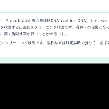
I
U
I
中に含まれる胎児由来の無細胞DNA（cell-free DNA）を次世
）
常を検出する出生前スクリーニング検査です。母体への侵襲がな
生
もに高く偽陽性率が低いことが特徴です。
殖
補
までスクリーニング検査です。陽性結果は確定診断ではなく、必ず
助
。
医
療
（
A
R
T
）
卵
子
の