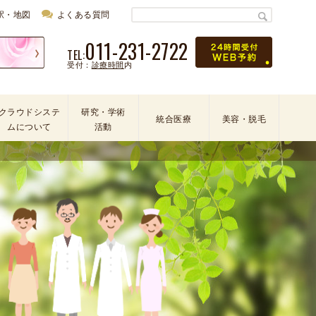
駅・地図
よくある質問
011-231-2722
TEL:
受付：
診療時間
内
クラウドシステ
研究・学術
統合医療
美容・脱毛
ムについて
活動
学
会
・
論
文
・
学
術
活
動