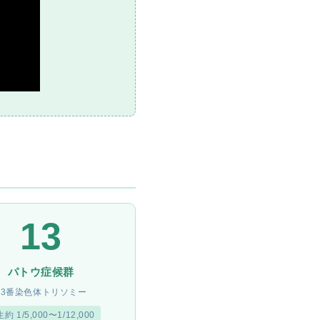
の
報
告
13
パトウ症候群
13番染色体トリソミー
約 1/5,000〜1/12,000