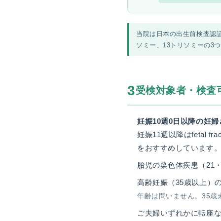
当院は日本の出生前検査認証
ソミー、13トリソミーの3
3
受検対象者・検査
妊娠10週0日以降の妊
妊娠11週以降はfetal
をおすすめしています
胎児の染色体疾患（21
高齢妊娠（35歳以上）
年齢は問いません。35歳
ご夫婦いずれかに転座