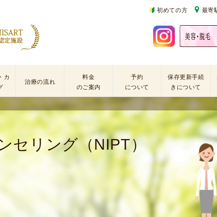
初めての方
最寄
・カ
料金
予約
保存更新手続
治療の流れ
グ
のご案内
について
きについて
基
不
初
本
妊
診
検
治
の
ンセリング（NIPT）
査
療
方
手
に
再
術
係
診
・
わ
の
薬
る
方
剤
費
を
用