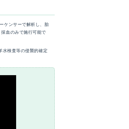
究
へ
の
代シーケンサーで解析し、胎
ご
く採血のみで施行可能で
協
力
の
羊水検査等の侵襲的確定
お
願
い
研
究
一
覧
研
究
結
果