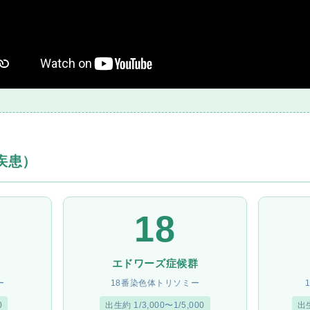
凍
結
不
妊
治
療
の
用
語
疾患）
合
併
症
18
エドワーズ症候群
ー
18番染色体トリソミー
0
出生約 1/3,000〜1/5,000
出生