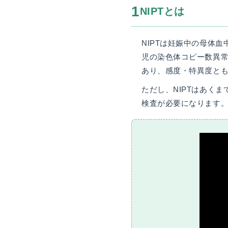
1
NIPTとは
情
報
施
NIPTは妊娠中の母体血
設
児の染色体コピー数異
基
あり、感度・特異度と
準
プ
ただし、NIPTはあく
ラ
検査が必要になります
イ
バ
シ
ー
ポ
リ
シ
ー