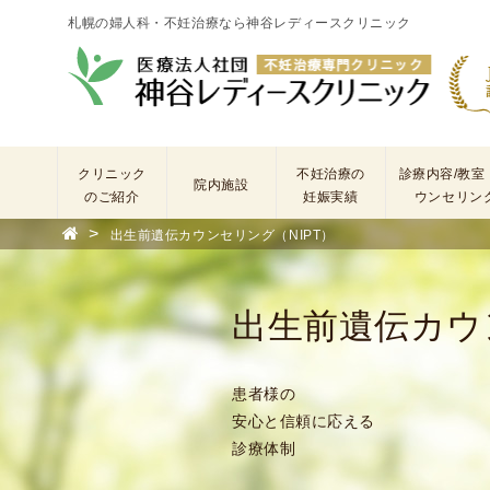
札幌の婦人科・不妊治療なら神谷レディースクリニック
クリニック
不妊治療の
診療内容/教室
院内施設
のご紹介
妊娠実績
ウンセリン
>
出生前遺伝カウンセリング（NIPT）
院
長
あ
出生前遺伝カウ
い
さ
つ
患者様の
(
安心と信頼に応える
基
診療体制
本
理