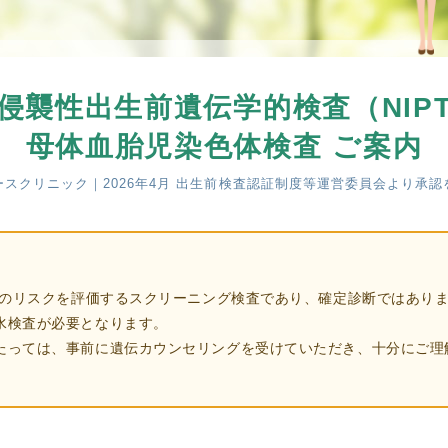
使
生
用
殖
し
補
て
助
侵襲性出生前遺伝学的検査（NIP
の
医
母体血胎児染色体検査 ご案内
治
療
療
（
スクリニック｜2026年4月 出生前検査認証制度等運営委員会より承
タ
A
イ
R
ミ
T
ン
）
グ
料
疾患のリスクを評価するスクリーニング検査であり、確定診断ではあり
法
金
水検査が必要となります。
人
たっては、事前に遺伝カウンセリングを受けていただき、十分にご理
工
授
精
（