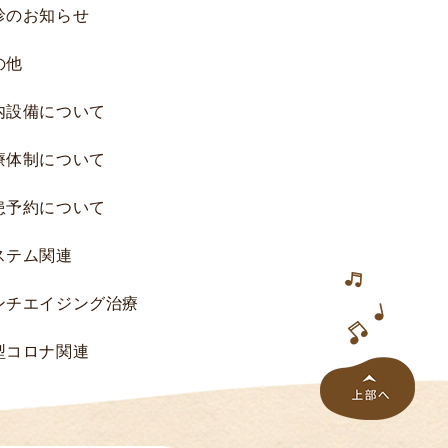
診のお知らせ
研
究
の他
へ
の
内設備について
ご
協
療体制について
力
の
患予約について
お
願
ステム関連
い
研
ンチエイジング治療
究
一
型コロナ関連
覧
研
究
結