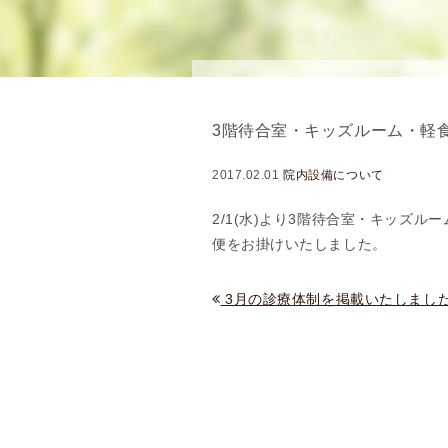
理
念
・
方
針
3階待合室・キッズルーム・軽
)
医
2017.02.01
院内設備について
師
・
2/1(水)より3階待合室・キッズ
ス
便をお掛けいたしました。
タ
ッ
3月の診療体制を掲載いたしまし
フ
部
門
紹
介
求