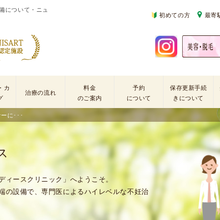
備について・ニュ
初めての方
最寄
・カ
料金
予約
保存更新手続
治療の流れ
グ
のご案内
について
きについて
ーに･･･
基
不
初
本
妊
診
検
治
の
ス
査
療
方
手
に
再
術
係
診
ディースクリニック」へようこそ。
・
わ
の
端の設備で、専門医によるハイレベルな不妊治
薬
る
方
剤
費