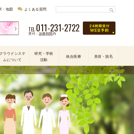
駅・地図
よくある質問
011-231-2722
TEL:
受付：
診療時間
内
クラウドシステ
研究・学術
統合医療
美容・脱毛
ムについて
活動
学
会
・
論
文
・
学
術
活