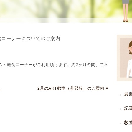
を
用
使
生
用
殖
し
補
て
助
食コーナーについてのご案内
の
医
治
療
療
（
タ
A
ルーム・軽食コーナーがご利用頂けます。約2ヶ月の間、ご不
イ
R
ミ
T
ン
）
た
2月のART教室（外部枠）のご案内
グ
料
最
法
金
人
記
工
授
教
精