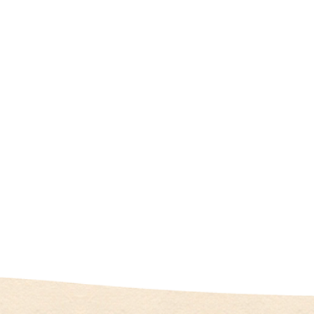
人
情
報
施
設
基
準
プ
ラ
イ
バ
シ
ー
ポ
リ
シ
ー