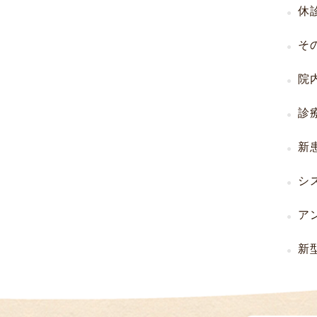
休
（
I
そ
U
I
院
）
生
診
殖
補
新
助
医
シ
療
（
ア
A
R
新
T
）
卵
子