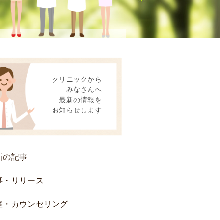
動
患
者
様
へ
後
クリニックから
方
みなさんへ
視
最新の情報を
的
お知らせします
研
究
お
よ
新の記事
び
前
事・リリース
方
室・カウンセリング
視
的