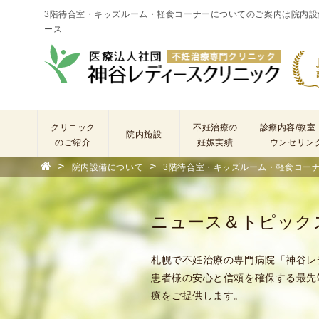
3階待合室・キッズルーム・軽食コーナーについてのご案内は院内設
ース
クリニック
不妊治療の
診療内容/教室
院内施設
のご紹介
妊娠実績
ウンセリン
>
>
院内設備について
3階待合室・キッズルーム・軽食コーナ
院
長
あ
ニュース＆トピック
い
さ
つ
札幌で不妊治療の専門病院「神谷レ
(
患者様の安心と信頼を確保する最先
基
療をご提供します。
本