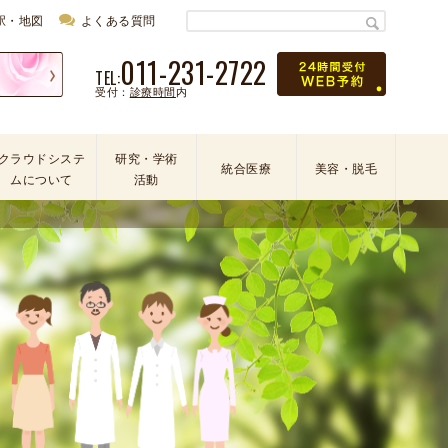
駅・地図
よくある質問
011-231-2722
TEL:
受付：
診療時間
内
クラウドシステ
研究・学術
統合医療
美容・脱毛
ムについて
活動
学
会
・
論
文
・
学
術
活
動