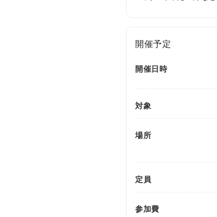
情
報
施
開催予定
設
基
開催日時
準
プ
ラ
対象
イ
バ
シ
場所
ー
ポ
リ
定員
シ
ー
参加費