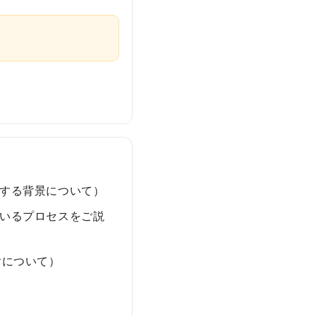
の
報
告
する背景について）
いるプロセスをご説
射について）