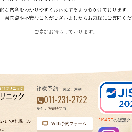
的な内容をわかりやすくお伝えするよう心がけております。
で、疑問点や不安なことがございましたらお気軽にご質問くだ
ご参加お待ちしております。
診察予約
［ 完全予約制 ］
011-231-2722
受付：
診療時間
内
JISART
の認定ク
-1 NX札幌ビル
WEB予約フォーム
た