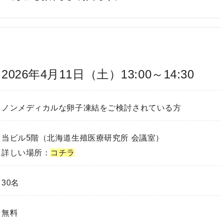
I
U
I
）
生
2026年4月11日（土）13:00～14:30
殖
補
助
ノンメディカルな卵子凍結をご検討されている方
医
療
（
当ビル5階（北海道生殖医療研究所 会議室）
A
詳しい場所：
コチラ
R
T
30名
）
卵
子
無料
の