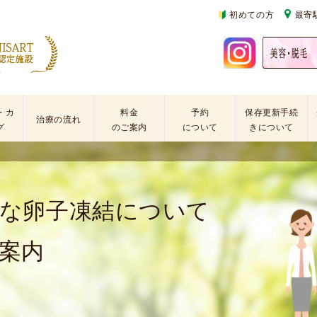
初めての方
最寄
・カ
料金
予約
保存更新手続
治療の流れ
グ
のご案内
について
きについて
基
不
初
本
妊
診
検
治
の
な卵子凍結について
査
療
方
手
に
再
術
係
診
案内
・
わ
の
薬
る
方
剤
費
を
用