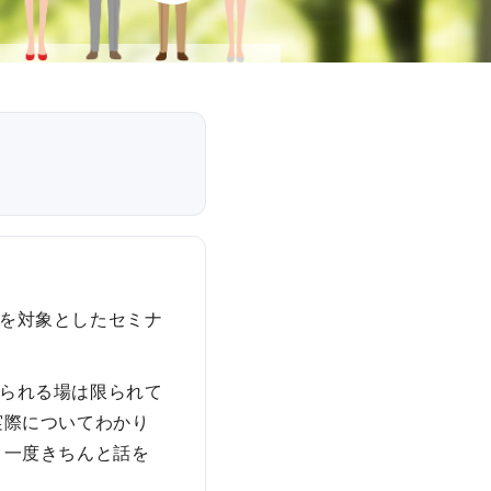
患
者
様
へ
後
方
視
的
研
究
お
を対象としたセミナ
よ
び
前
られる場は限られて
方
実際についてわかり
視
、一度きちんと話を
的
研