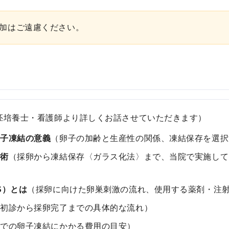
凍
結
加はご遠慮ください。
不
妊
治
療
の
用
語
胚培養士・看護師より詳しくお話させていただきます）
合
卵子凍結の意義
（卵子の加齢と生産性の関係、凍結保存を選択
併
症
技術
（採卵から凍結保存〈ガラス化法〉まで、当院で実施して
S）とは
（採卵に向けた卵巣刺激の流れ、使用する薬剤・注
（初診から採卵完了までの具体的な流れ）
院での卵子凍結にかかる費用の目安）