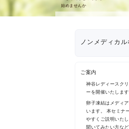
始めませんか
念
・
方
針
)
ノンメディカル
医
師
・
ス
タ
ご案内
ッ
神谷レディースク
フ
ーを開催いたしま
部
門
卵子凍結はメディ
紹
います。 本セミナ
介
やすくご説明いたし
求
聞いてみたい方な
人