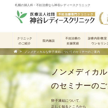
札幌の婦人科・不妊治療なら神谷レディースクリニック
クリニック
不妊治療の
診療内容/教室
院内施設
のご紹介
妊娠実績
ウンセリン
>
ノンメディカルな卵子凍結についてのセミナーのご案内
院
長
あ
ノンメディカル
い
さ
つ
のセミナーのご
(
基
卵子凍結について、
本
正しく知るところから
理