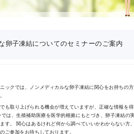
使
生
用
殖
し
補
て
助
の
医
な卵子凍結についてのセミナーのご案内
治
療
療
（
タ
A
イ
R
ミ
T
ン
）
リニックでは、ノンメディカルな卵子凍結に関心をお持ちの方
グ
料
す。
法
金
人
アでも取り上げられる機会が増えていますが、正確な情報を得
工
ーでは、生殖補助医療を医学的根拠にもとづき、卵子凍結の
授
ます。 関心はあるけれど何から調べていいかわからない方
精
どのご参加をお待ちしております。
（