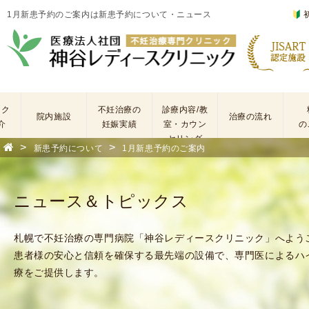
1月新患予約のご案内は新患予約について・ニュース
ック
不妊治療の
診療内容/教
院内施設
治療の流れ
介
妊娠実績
室・カウン
の
セリング
>
>
新患予約について
1月新患予約のご案内
基
不
本
妊
検
治
ニュース＆トピックス
査
療
手
に
術
係
札幌で不妊治療の専門病院「神谷レディースクリニック」へよう
・
わ
患者様の安心と信頼を確保する最先端の設備で、専門医によるハ
薬
る
療をご提供します。
剤
費
を
用