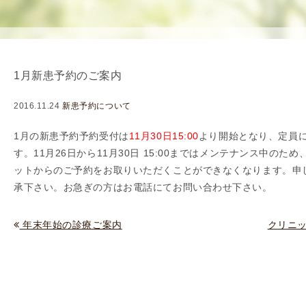
使
生
用
殖
し
補
て
助
1月新患予約のご案内
の
医
治
療
2016.11.24
新患予約について
療
（
タ
A
1月の新患予約予約受付は
11月30日15:00
より開始となり、定員
イ
R
す。11月26日から11月30日 15:00まではメンテナンス中のた
ミ
T
ットからのご予約をお取りいただくことができなくなります。申
ン
）
承下さい。お急ぎの方はお電話にてお問い合わせ下さい。
グ
料
法
金
年末年始の診療ご案内
クリニ
人
工
授
精
（