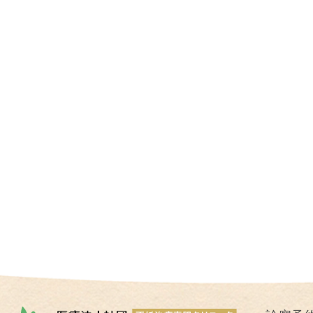
I
U
I
）
生
殖
補
助
医
療
（
A
R
T
）
卵
子
の