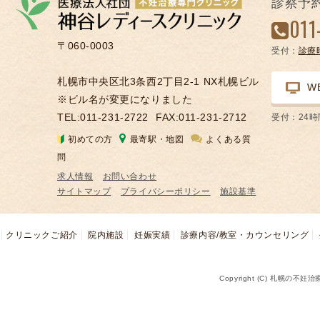
診察予
凍
011
結
〒060-0003
受付：
診療
不
妊
札幌市中央区北3条西2丁目2-1 NX札幌ビル
W
治
※ビル名が変更になりました
療
TEL:011-231-2722
FAX:011-231-2712
受付：24
の
初めての方
最寄駅・地図
よくある質
用
問
語
求人情報
お問い合わせ
合
サイトマップ
プライバシーポリシー
施設基準
併
症
クリニックご紹介
院内施設
妊娠実績
診療内容/教室・カウンセリング
Copyright (C) 札幌