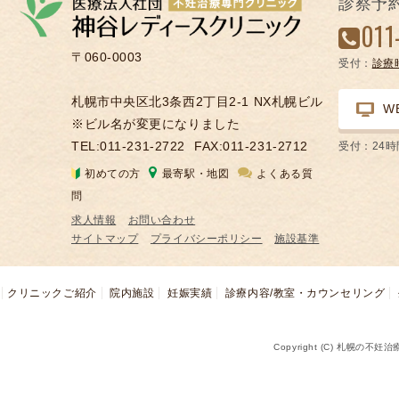
診察予
凍
011
結
〒060-0003
受付：
診療
不
妊
札幌市中央区北3条西2丁目2-1 NX札幌ビル
W
治
※ビル名が変更になりました
療
TEL:011-231-2722
FAX:011-231-2712
受付：24
の
初めての方
最寄駅・地図
よくある質
用
問
語
求人情報
お問い合わせ
合
サイトマップ
プライバシーポリシー
施設基準
併
症
クリニックご紹介
院内施設
妊娠実績
診療内容/教室・カウンセリング
Copyright (C) 札幌