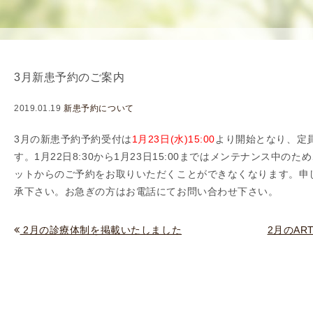
使
生
用
殖
し
補
て
助
3月新患予約のご案内
の
医
治
療
2019.01.19
新患予約について
療
（
タ
A
3月の新患予約予約受付は
1
月23日(水)15:00
より開始となり、定
イ
R
す。1月22日8
:30
から1月23日15:00まではメンテナンス中のた
ミ
T
ットからのご予約をお取りいただくことができなくなります。申
ン
）
承下さい。お急ぎの方はお電話にてお問い合わせ下さい。
グ
料
法
金
2月の診療体制を掲載いたしました
2月のA
人
工
授
精
（