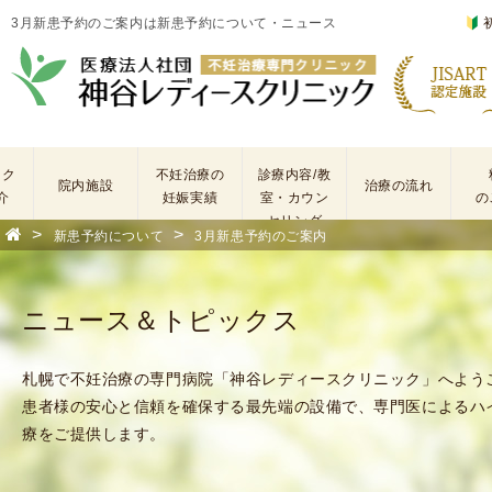
3月新患予約のご案内は新患予約について・ニュース
ック
不妊治療の
診療内容/教
院内施設
治療の流れ
介
妊娠実績
室・カウン
の
セリング
>
>
新患予約について
3月新患予約のご案内
基
不
本
妊
検
治
ニュース＆トピックス
査
療
手
に
術
係
札幌で不妊治療の専門病院「神谷レディースクリニック」へよう
・
わ
患者様の安心と信頼を確保する最先端の設備で、専門医によるハ
薬
る
療をご提供します。
剤
費
を
用