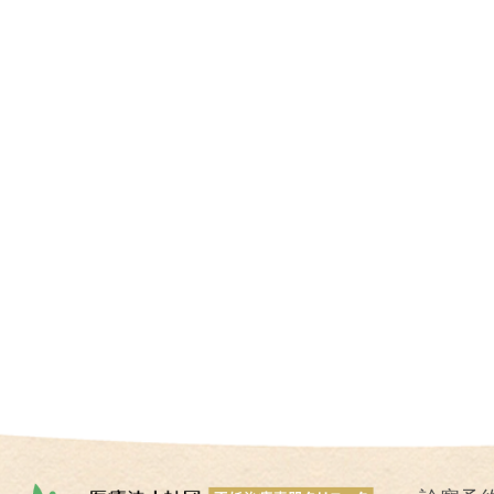
I
U
I
）
生
殖
補
助
医
療
（
A
R
T
）
卵
子
の