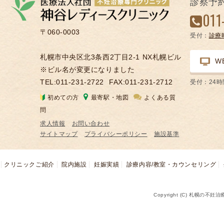
診察予
凍
011
結
〒060-0003
受付：
診療
不
妊
札幌市中央区北3条西2丁目2-1 NX札幌ビル
W
治
※ビル名が変更になりました
療
TEL:011-231-2722
FAX:011-231-2712
受付：24
の
初めての方
最寄駅・地図
よくある質
用
問
語
求人情報
お問い合わせ
合
サイトマップ
プライバシーポリシー
施設基準
併
症
クリニックご紹介
院内施設
妊娠実績
診療内容/教室・カウンセリング
Copyright (C) 札幌