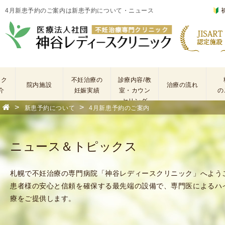
4月新患予約のご案内は新患予約について・ニュース
ック
不妊治療の
診療内容/教
院内施設
治療の流れ
介
妊娠実績
室・カウン
の
セリング
>
>
新患予約について
4月新患予約のご案内
基
不
本
妊
検
治
ニュース＆トピックス
査
療
手
に
術
係
札幌で不妊治療の専門病院「神谷レディースクリニック」へよう
・
わ
患者様の安心と信頼を確保する最先端の設備で、専門医によるハ
薬
る
療をご提供します。
剤
費
を
用