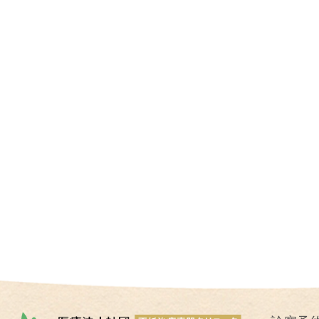
I
U
I
）
生
殖
補
助
医
療
（
A
R
T
）
卵
子
の