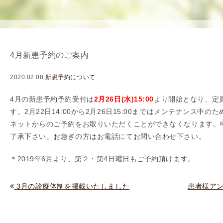
使
生
用
殖
し
補
て
助
4月新患予約のご案内
の
医
治
療
2020.02.08
新患予約について
療
（
タ
A
4月の新患予約予約受付は
2
月26日(水)15:00
より開始となり、定
イ
R
す。2月22日14
:00
から2月26日15:00まではメンテナンス中のた
ミ
T
ネットからのご予約をお取りいただくことができなくなります。
ン
）
了承下さい。お急ぎの方はお電話にてお問い合わせ下さい。
グ
料
＊2019年6月より、第２・第4日曜日もご予約頂けます。
法
金
人
工
3月の診療体制を掲載いたしました
患者様ア
授
精
（