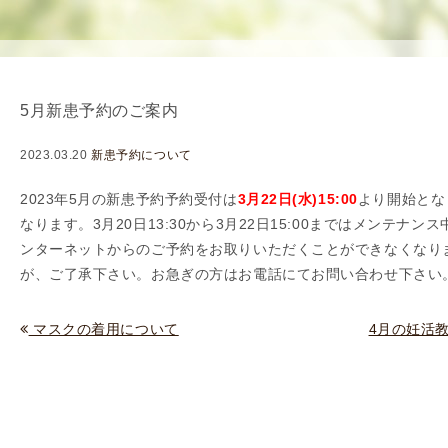
使
生
用
殖
し
補
て
助
5月新患予約のご案内
の
医
治
療
2023.03.20
新患予約について
療
（
タ
A
2023年5月の新患予約予約受付は
3
月22日(水)15:00
より開始とな
イ
R
なります。3月20日13:30
から3月22日15:00まではメンテナン
ミ
T
ンターネットからのご予約をお取りいただくことができなくなり
ン
）
が、ご了承下さい。お急ぎの方はお電話にてお問い合わせ下さい
グ
料
法
金
マスクの着用について
4月の妊活
人
工
授
精
（