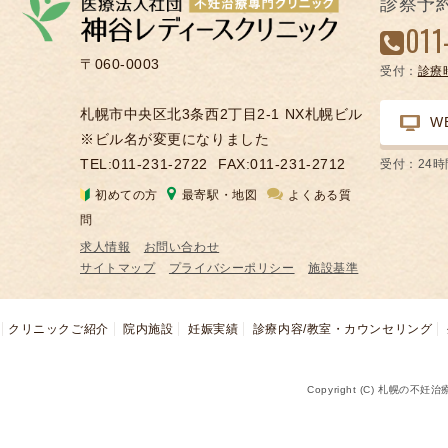
診察予
凍
011
結
〒060-0003
受付：
診療
不
妊
札幌市中央区北3条西2丁目2-1 NX札幌ビル
W
治
※ビル名が変更になりました
療
TEL:011-231-2722
FAX:011-231-2712
受付：24
の
初めての方
最寄駅・地図
よくある質
用
問
語
求人情報
お問い合わせ
合
サイトマップ
プライバシーポリシー
施設基準
併
症
クリニックご紹介
院内施設
妊娠実績
診療内容/教室・カウンセリング
Copyright (C) 札幌