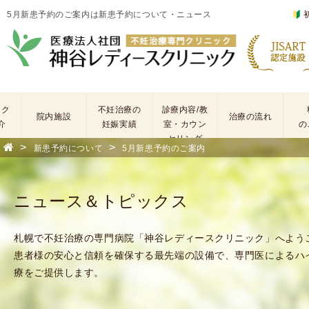
5月新患予約のご案内は新患予約について・ニュース
ック
不妊治療の
診療内容/教
院内施設
治療の流れ
介
妊娠実績
室・カウン
の
セリング
>
>
新患予約について
5月新患予約のご案内
基
不
本
妊
検
治
ニュース＆トピックス
査
療
手
に
術
係
札幌で不妊治療の専門病院「神谷レディースクリニック」へよう
・
わ
患者様の安心と信頼を確保する最先端の設備で、専門医によるハ
薬
る
療をご提供します。
剤
費
を
用