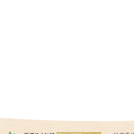
I
U
I
）
生
殖
補
助
医
療
（
A
R
T
）
卵
子
の