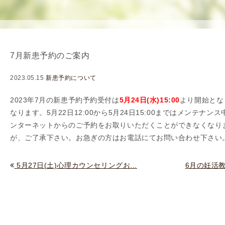
使
生
用
殖
し
補
て
助
7月新患予約のご案内
の
医
治
療
2023.05.15
新患予約について
療
（
タ
A
2023年7月の新患予約予約受付は
5
月24日(水)15:00
より開始とな
イ
R
なります。5月22日12:00
から5月24日15:00まではメンテナン
ミ
T
ンターネットからのご予約をお取りいただくことができなくなり
ン
）
が、ご了承下さい。お急ぎの方はお電話にてお問い合わせ下さい
グ
料
法
金
5月27日(土)心理カウンセリングお...
6月の妊活
人
工
授
精
（