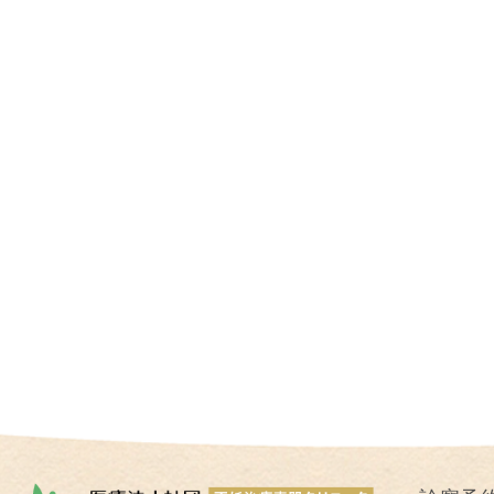
I
U
I
）
生
殖
補
助
医
療
（
A
R
T
）
卵
子
の