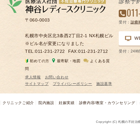
診察予
凍
011
結
〒060-0003
受付：
診療
不
妊
札幌市中央区北3条西2丁目2-1 NX札幌ビル
W
治
※ビル名が変更になりました
療
TEL:011-231-2722
FAX:011-231-2712
受付：24
の
初めての方
最寄駅・地図
よくある質
用
問
語
求人情報
お問い合わせ
合
サイトマップ
プライバシーポリシー
施設基準
併
症
クリニックご紹介
院内施設
妊娠実績
診療内容/教室・カウンセリング
Copyright (C) 札幌