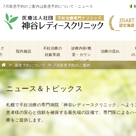
7月新患予約のご案内は新患予約について・ニュース
ック
不妊治療の
診療内容/教
院内施設
治療の流れ
介
妊娠実績
室・カウン
の
セリング
>
>
新患予約について
7月新患予約のご案内
基
不
本
妊
検
治
ニュース＆トピックス
査
療
手
に
術
係
札幌で不妊治療の専門病院「神谷レディースクリニック」へよう
・
わ
患者様の安心と信頼を確保する最先端の設備で、専門医によるハ
薬
る
療をご提供します。
剤
費
を
用