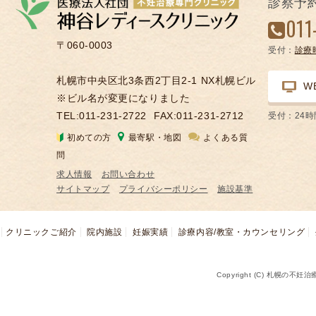
診察予
凍
011
結
〒060-0003
受付：
診療
不
妊
札幌市中央区北3条西2丁目2-1 NX札幌ビル
W
治
※ビル名が変更になりました
療
TEL:011-231-2722
FAX:011-231-2712
受付：24
の
初めての方
最寄駅・地図
よくある質
用
問
語
求人情報
お問い合わせ
合
サイトマップ
プライバシーポリシー
施設基準
併
症
クリニックご紹介
院内施設
妊娠実績
診療内容/教室・カウンセリング
Copyright (C) 札幌