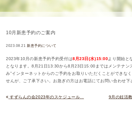
使
生
用
殖
し
補
て
助
10月新患予約のご案内
の
医
治
療
2023.08.21
新患予約について
療
（
タ
A
2023年10
月の新患予約予約受付は
8
月23日(水)15:00
より開始と
イ
R
となります。8月21日13:30
から8月23日15:00まではメンテナ
ミ
T
み”インターネットからのご予約をお取りいただくことができな
ン
）
せんが、ご了承下さい。お急ぎの方はお電話にてお問い合わせ下
グ
料
法
金
すずらんの会2023年のスケジュール...
9月の妊活
人
工
授
精
（