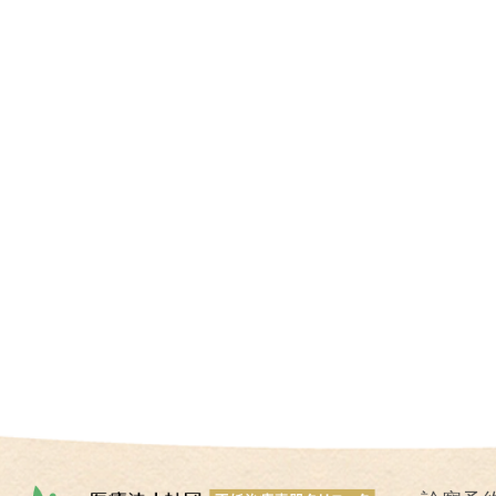
I
U
I
）
生
殖
補
助
医
療
（
A
R
T
）
卵
子
の