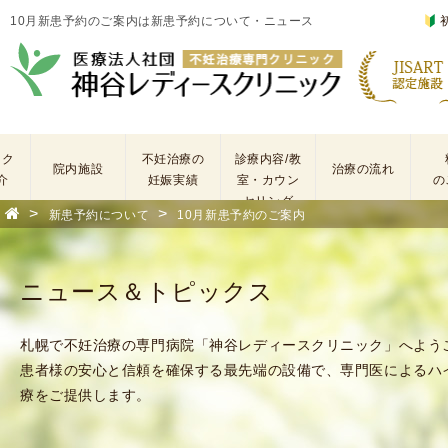
10月新患予約のご案内は新患予約について・ニュース
ック
不妊治療の
診療内容/教
院内施設
治療の流れ
介
妊娠実績
室・カウン
の
セリング
>
>
新患予約について
10月新患予約のご案内
基
不
本
妊
検
治
ニュース＆トピックス
査
療
手
に
術
係
札幌で不妊治療の専門病院「神谷レディースクリニック」へよう
・
わ
患者様の安心と信頼を確保する最先端の設備で、専門医によるハ
薬
る
療をご提供します。
剤
費
を
用