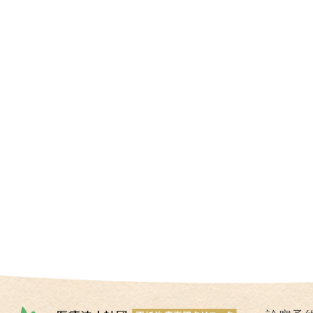
I
U
I
）
生
殖
補
助
医
療
（
A
R
T
）
卵
子
の