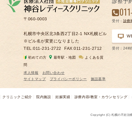
診察予
凍
011
結
〒060-0003
受付：
診療
不
妊
札幌市中央区北3条西2丁目2-1 NX札幌ビル
W
治
※ビル名が変更になりました
療
TEL:011-231-2722
FAX:011-231-2712
受付：24
の
初めての方
最寄駅・地図
よくある質
用
問
語
求人情報
お問い合わせ
合
サイトマップ
プライバシーポリシー
施設基準
併
症
クリニックご紹介
院内施設
妊娠実績
診療内容/教室・カウンセリング
Copyright (C) 札幌