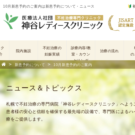
10月新患予約のご案内は新患予約について・ニュース
ック
不妊治療の
診療内容/教
院内施設
治療の流れ
介
妊娠実績
室・カウン
の
セリング
>
>
新患予約について
10月新患予約のご案内
基
不
本
妊
検
治
ニュース＆トピックス
査
療
手
に
術
係
札幌で不妊治療の専門病院「神谷レディースクリニック」へよう
・
わ
患者様の安心と信頼を確保する最先端の設備で、専門医によるハ
薬
る
療をご提供します。
剤
費
を
用