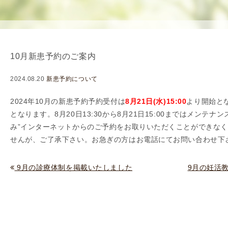
使
生
用
殖
し
補
て
助
10月新患予約のご案内
の
医
治
療
2024.08.20
新患予約について
療
（
タ
A
2024年10
月の新患予約予約受付は
8
月21日(水)15:00
より開始と
イ
R
となります。8月20日13:30から8月21日15:00まではメンテナ
ミ
T
み”インターネットからのご予約をお取りいただくことができな
ン
）
せんが、ご了承下さい。お急ぎの方はお電話にてお問い合わせ下
グ
料
法
金
9月の診療体制を掲載いたしました
9月の妊活
人
工
授
精
（