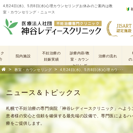
4月24日(水)、5月8日(水)心理カウンセリングお休みのご案内は教
室・カウンセリング・ニュース
ック
不妊治療の
診療内容/教
院内施設
治療の流れ
介
妊娠実績
室・カウン
の
セリング
>
>
教室・カウンセリング
4月24日(水)、5月8日(水)心理カウ･･･
基
不
本
妊
検
治
ニュース＆トピックス
査
療
手
に
術
係
札幌で不妊治療の専門病院「神谷レディースクリニック」へよう
・
わ
患者様の安心と信頼を確保する最先端の設備で、専門医によるハ
薬
る
療をご提供します。
剤
費