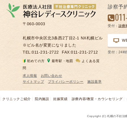
の
診察予
凍
011
結
〒060-0003
受付：
診療
不
妊
札幌市中央区北3条西2丁目2-1 NX札幌ビル
W
治
※ビル名が変更になりました
療
TEL:011-231-2722
FAX:011-231-2712
受付：24
の
初めての方
最寄駅・地図
よくある質
用
問
語
求人情報
お問い合わせ
合
サイトマップ
プライバシーポリシー
施設基準
併
症
クリニックご紹介
院内施設
妊娠実績
診療内容/教室・カウンセリング
Copyright (C) 札幌