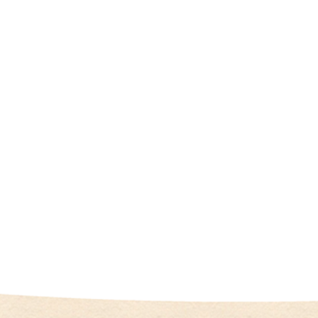
（
I
U
I
）
生
殖
補
助
医
療
（
A
R
T
）
卵
子