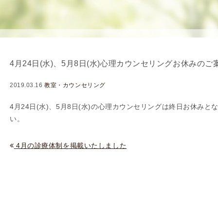
を
用
使
生
用
殖
し
補
て
助
4月24日(水)、5月8日(水)心理カウンセリングお休みのご
の
医
治
療
2019.03.16
教室・カウンセリング
療
（
タ
A
4月24日(水)、5月8日(水)の心理カウンセリングは終日お休み
イ
R
い。
ミ
T
ン
）
4月の診療体制を掲載いたしました
グ
料
法
金
人
工
授
精