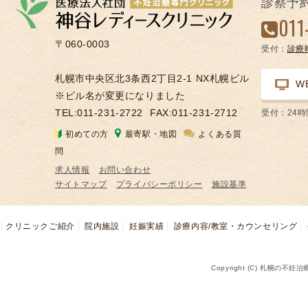
診察予
凍
011
結
〒060-0003
受付：
診療
不
妊
札幌市中央区北3条西2丁目2-1 NX札幌ビル
W
治
※ビル名が変更になりました
療
TEL:011-231-2722
FAX:011-231-2712
受付：24
の
初めての方
最寄駅・地図
よくある質
用
問
語
求人情報
お問い合わせ
合
サイトマップ
プライバシーポリシー
施設基準
併
症
クリニックご紹介
院内施設
妊娠実績
診療内容/教室・カウンセリング
Copyright (C) 札幌