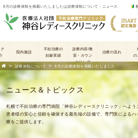
8月の診療体制を掲載いたしましたは診療体制について・ニュース
ック
不妊治療の
診療内容/教
院内施設
治療の流れ
介
妊娠実績
室・カウン
の
セリング
>
>
診療体制について
8月の診療体制を掲載いたしました
基
不
本
妊
検
治
ニュース＆トピックス
査
療
手
に
術
係
札幌で不妊治療の専門病院「神谷レディースクリニック」へよう
・
わ
患者様の安心と信頼を確保する最先端の設備で、専門医によるハ
薬
る
療をご提供します。
剤
費
を
用