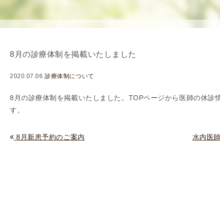
使
生
用
殖
し
補
て
助
8月の診療体制を掲載いたしました
の
医
治
療
2020.07.06
診療体制について
療
（
タ
A
8月の診療体制を掲載いたしました。TOPページから
医師の休診
イ
R
す。
ミ
T
ン
）
8月新患予約のご案内
水内医
グ
料
法
金
人
工
授
精
（