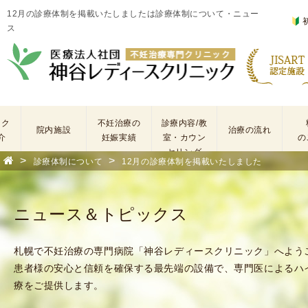
12月の診療体制を掲載いたしましたは診療体制について・ニュー
ス
ック
不妊治療の
診療内容/教
院内施設
治療の流れ
介
妊娠実績
室・カウン
の
セリング
>
>
診療体制について
12月の診療体制を掲載いたしました
基
不
本
妊
検
治
ニュース＆トピックス
査
療
手
に
術
係
札幌で不妊治療の専門病院「神谷レディースクリニック」へよう
・
わ
患者様の安心と信頼を確保する最先端の設備で、専門医によるハ
薬
る
療をご提供します。
剤
費