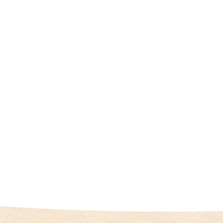
（
I
U
I
）
生
殖
補
助
医
療
（
A
R
T
）
卵
子