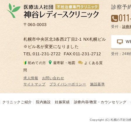
の
診察予
凍
011
結
〒060-0003
受付：
診療
不
妊
札幌市中央区北3条西2丁目2-1 NX札幌ビル
W
治
※ビル名が変更になりました
療
TEL:011-231-2722
FAX:011-231-2712
受付：24
の
初めての方
最寄駅・地図
よくある質
用
問
語
求人情報
お問い合わせ
合
サイトマップ
プライバシーポリシー
施設基準
併
症
クリニックご紹介
院内施設
妊娠実績
診療内容/教室・カウンセリング
Copyright (C) 札幌