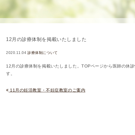
を
用
使
生
用
殖
し
補
て
助
12月の診療体制を掲載いたしました
の
医
治
療
2020.11.04
診療体制について
療
（
タ
A
12月の診療体制を掲載いたしました。TOPページから
医師の休診
イ
R
す。
ミ
T
ン
）
11月の妊活教室・不妊症教室のご案内
グ
料
法
金
人
工
授
精