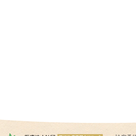
I
U
I
）
生
殖
補
助
医
療
（
A
R
T
）
卵
子
の