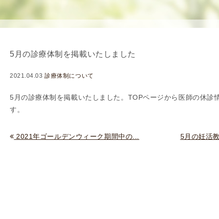
使
生
用
殖
し
補
て
助
5月の診療体制を掲載いたしました
の
医
治
療
2021.04.03
診療体制について
療
（
タ
A
5月の診療体制を掲載いたしました。TOPページから
医師の休診
イ
R
す。
ミ
T
ン
）
2021年ゴールデンウィーク期間中の...
5月の妊活
グ
料
法
金
人
工
授
精
（