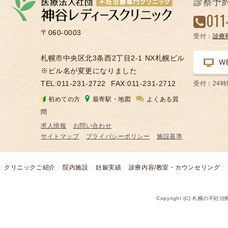
診察予
凍
011
結
〒060-0003
受付：
診療
不
妊
札幌市中央区北3条西2丁目2-1 NX札幌ビル
W
治
※ビル名が変更になりました
療
TEL:011-231-2722
FAX:011-231-2712
受付：24
の
初めての方
最寄駅・地図
よくある質
用
問
語
求人情報
お問い合わせ
合
サイトマップ
プライバシーポリシー
施設基準
併
症
クリニックご紹介
院内施設
妊娠実績
診療内容/教室・カウンセリング
Copyright (C) 札幌