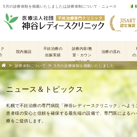
5月の診療体制を掲載いたしましたは診療体制について・ニュース
ック
不妊治療の
診療内容/教
院内施設
治療の流れ
介
妊娠実績
室・カウン
の
セリング
>
>
診療体制について
5月の診療体制を掲載いたしました
基
不
本
妊
検
治
ニュース＆トピックス
査
療
手
に
術
係
札幌で不妊治療の専門病院「神谷レディースクリニック」へよう
・
わ
患者様の安心と信頼を確保する最先端の設備で、専門医によるハ
薬
る
療をご提供します。
剤
費
を
用